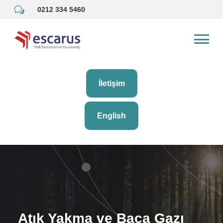
w
0212 334 5460
İletişim
English
Atık Yakma ve Baca Gazı