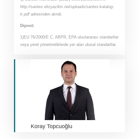
http://santes.elizyazilim.net/uploads/santes-katalog-
tr.pdf
adresinden alındı.
Dipnot:
1)EU 76/2000/E C, ABPR, EPA uluslararası standartlar
veya yerel yönetmeliklerde yer alan ulusal standartlar.
Koray Topcuoğlu