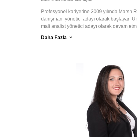
Profesyonel kariyerine 2009 yılında Marsh R
danışmanı yönetici adayı olarak başlayan Ü
mali analist yönetici adayı olarak devam etmi
arasında ise kuruluşunda görev yaptığı Esca
3
Daha Fazla
yönetimi ve iş geliştirme gibi farklı pozisyon
yılları arasında Garanti Koza İnşaat ve GKE E
geliştirme müdürü olarak yurtiçi ve yurtdışın
projelerinde sorumluluk üstlenmiştir.
Proje yönetimi, iş geliştirme, finansal fizibili
sürdürülebilirlik stratejilerinin tasarlanması, 
ışığında (Dünya Bankası, IFC, EBRD, Ekvato
CDP, GHG Protocol, Sürdürülebilirlik Endeksle
yönetim sistemlerinin ve çevresel-sosyal yön
kurulması, sürdürülebilir finans, sürdürülebil
kaynak ve enerji verimliliği, karbon emisyo
azaltılması gibi konularda derin tecrübe sahib
sektörlerde ve ulusal-uluslararası birçok proj