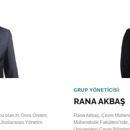
ntleşme, sanayileşme gibi
profesyonelleri için bu konu
ale, rapor ve çalışma ile
tabın sahibi olan Dr. Kavak,
Bitlis’in enerji verimliliği,
dört kitabın da
çevresel ve sosyal risk değe
sı kuruluşlarla ve kalkınma
sürdürülebilir finansman ala
üzeylerde çalışma
yanında iklim değişikliği a
Bitlis, 2015 yılından itibar
 görev yapmaktadır.
GRUP YÖNETİCİSİ
RANA AKBAŞ
nu olan H. Dora Üreten,
Rana Akbaş, Çevre Mühendis
Uluslararası Yönetim
Mühendislik Fakültesi’nde, 
Üniversitesi Çevre Bilimler