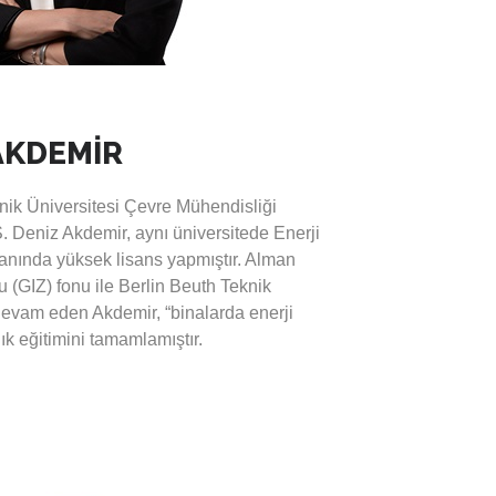
en Escarus’ta görev yapmaktadır.
AKDEMİR
nik Üniversitesi Çevre Mühendisliği
Deniz Akdemir, aynı üniversitede Enerji
lanında yüksek lisans yapmıştır. Alman
u (GIZ) fonu ile Berlin Beuth Teknik
evam eden Akdemir, “binalarda enerji
ık eğitimini tamamlamıştır.
atına 2018 yılında karbon uzmanı olarak
arafından desteklenen Karbon Piyasalarına
ship for Market Readiness – PMR)
örev yapmıştır. Daha sonra, GIZ’da IPA
faaliyetler yürütmüş, ayrıca Türkiye’deki