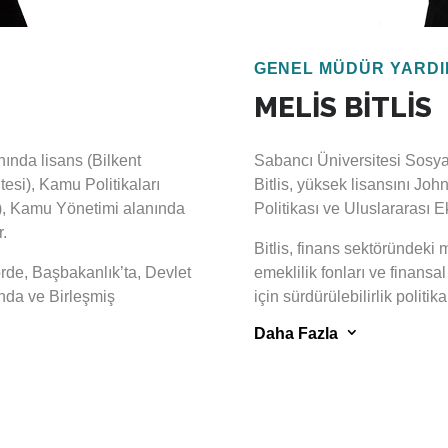
GENEL MÜDÜR YARDI
MELİS BİTLİS
ında lisans (Bilkent
Sabancı Üniversitesi Sosya
tesi), Kamu Politikaları
Bitlis, yüksek lisansını Jo
i), Kamu Yönetimi alanında
Politikası ve Uluslararası 
r.
Bitlis, finans sektöründeki m
rde, Başbakanlık’ta, Devlet
emeklilik fonları ve finansal 
nda ve Birleşmiş
için sürdürülebilirlik politika
nda büyük ağırlıkla ulusal
görüş hizmetleri de dahil ol
3
Daha Fazla
olitika ve uygulamaları,
finansman ve iklim değişikli
litikası yönetişimi, altyapı
portföylerine uygun sürdürül
 ve proje yönetimi gibi konu
finans ürünleri hazırlama, fi
riskleri ve fırsatları konus
finansman raporları hazırla