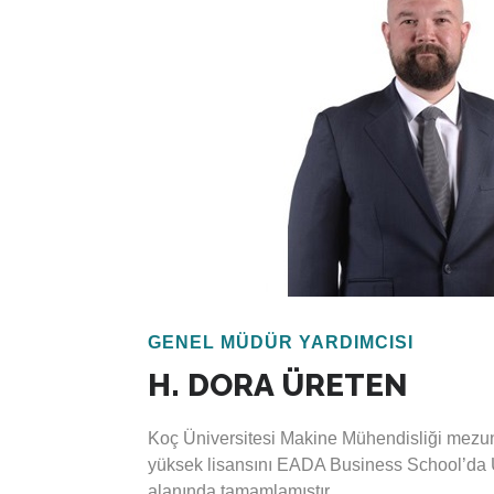
Enerji, iklim değişikliği, kamu politikası, ke
çeşitli alanlarda yayımlanmış çok sayıda mak
enerji verimliliği alanında yayımlanmış bir ki
endüstriyel sistemlerde optimizasyon konulu 
editörlüğünü yapmıştır. Dr. Kavak, uluslarara
finansmanı sağlayan bankalarla da çeşitli d
tecrübesine sahiptir.
Dr. Kavak, 2017 yılından itibaren Escarus’ta
GENEL MÜDÜR YARDIMCISI
H. DORA ÜRETEN
Koç Üniversitesi Makine Mühendisliği mezu
yüksek lisansını EADA Business School’da 
alanında tamamlamıştır.