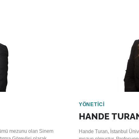
a sahiptir. AB ETS’nin
Kamu Binalarında Enerji Ver
nmasına yönelik çeşitli
almıştır. PMP eğitimini de 
larak görev yapan Koç,
uluslararası kurumlar taraf
ile yakından çalışmıştır.
enerji ve çevre yönetimi pr
sorumlu olmuştur.
m değişikliği azaltım ve
i risk ve kırılganlık analizi
Escarus’ta İş Geliştirme Bir
ç aynı zamanda doğa bazlı
alanlarının araştırılması ve 
nansmanı, paydaş analizi ve
özellikle dış finansmanlı pr
 yetkinliğe sahiptir.
Akdemir, 2022 yılından itib
 yapmaktadır.
YÖNETİCİ
HANDE TURA
ölümü mezunu olan Sinem
Hande Turan, İstanbul Üniv
ırma Görevlisi olarak
mezun olmuştur. Profesyone