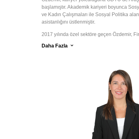
başlamıştır. Akademik kariyeri boyunca Sosy
ve Kadın Çalışmaları ile Sosyal Politika alan
asistanlığını üstlenmiştir.
2017 yılında özel sektöre geçen Özdemir, Fi
yürütülen bir yeniden yerleşim projesinde g
3
Daha Fazla
kalkınma ve geçim yollarının restorasyonu k
geliştirmiştir. Uluslararası standartlar (Dü
Ekvator Prensipleri, BM Sürdürülebilir Kalkı
faaliyetlerini sürdüren firmalarda çevresel v
sistemlerinin kurulması, uygulanması ve ra
önemli deneyimler elde eden Özdemir, ayrıca 
yürütülmesinde sorumluluk üstlenerek yerel o
birliği içinde çok sayıda sosyal yatırım proje
yerel ve kırsal kalkınma alanında uzmanlık k
Sosyal etki analizi, paydaş analizi, nitelikli 
eşitliği Özdemir’in profesyonel meslek haya
alanları olarak öne çıkmıştır.