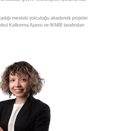
ladığı mesleki yolculuğu akademik projeler
nbul Kalkınma Ajansı ve İKMİB tarafından
Temiz Gelecek Projesi’nde LCA uzmanı
i Üniversitesi Sürdürülebilir Kalkınma ve
ezi’nde araştırmacı olarak çeşitli
şlarına LCA/temiz üretim uygulamalarında
kbaş, üniversitenin Sürdürülebilir Yeşil
inasyonunda görev yapmıştır. Eczacıbaşı
ktöründe faaliyet gösteren şirketi Esan’da
şteri ve toplumsal beklentileri karşılayacak
mi kurulumu, takibi ve iyileştirilmesi) ve
GRI raporlamasına uygun verilerin toplaması,
ması) konularında çalışan Akbaş; yatırım
yal risklerinin belirlenmesi, uluslararası
rtlarına uygun olarak projelerin ilk adımdan
ilirlik yönetişimi ve raporlaması konularında