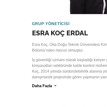
Üreten, 2021 yılından itibaren Escarus’ta gö
GRUP YÖNETİCİSİ
ESRA KOÇ ERDAL
Esra Koç, Orta Doğu Teknik Üniversitesi Ki
Bölümü’nden mezun olmuştur.
İş güvenliği uzmanı olarak başladığı kariyer
kimyasalları sektöründe kalite kontrol mühe
Koç, 2014 yılında sürdürülebilirlik alanına y
danışmanlık projesinde görev yapmanın yanı
faaliyetlerinde de yer almıştır.
3
Daha Fazla
Gönüllü karbon piyasası ve sera gazı emisy
yönelik mevzuat kapsamında derinlemesine b
Çevre, Şehircilik ve İklim Değişikliği Bakanlı