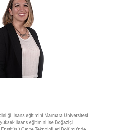
larda eğitim modelleri de geliştirmektedir.
 çevresel ve sosyal performans standartları,
rlendirmesi, yeşil tahvil, iklim finansmanı ve
nlarındaki proje yönetimi birikiminin
lanında uluslararası deneyimi bulunmaktadır.
en Escarus’ta görev yapmaktadır.
liği lisans eğitimini Marmara Üniversitesi
yüksek lisans eğitimini ise Boğaziçi
i Enstitüsü Çevre Teknolojileri Bölümü’nde