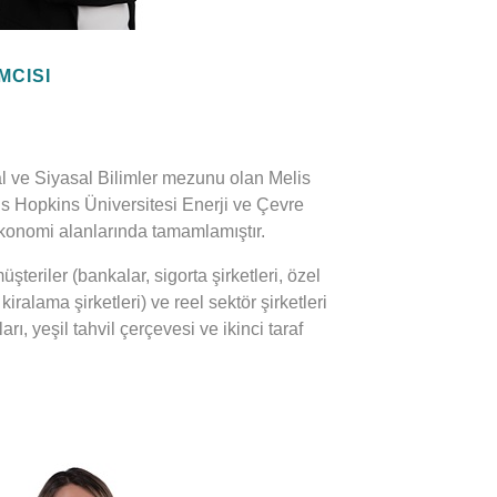
MCISI
l ve Siyasal Bilimler mezunu olan Melis
hns Hopkins Üniversitesi Enerji ve Çevre
Ekonomi alanlarında tamamlamıştır.
üşteriler (bankalar, sigorta şirketleri, özel
kiralama şirketleri) ve reel sektör şirketleri
ları, yeşil tahvil çerçevesi ve ikinci taraf
mak üzere şirketlerin sürdürülebilir
ği hizmetlerine öncülük etmektedir. Yatırım
ebilir yatırım çerçeveleri ve sürdürülebilir
nansal sektör kuruluşlarına iklim değişikliği
unda danışmanlık yapma, sürdürülebilir yeşil
ma deneyimleri bulunan Bitlis, özel sektör