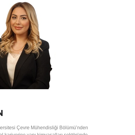
imliliği projesinde proje uzmanı olarak yer
tamamlayan Akdemir, çeşitli ulusal ve
ından finanse edilen kent ve sanayi odaklı
ojelerinin geliştirilmesi ve uygulanmasından
imi’nde çalışan Akdemir, potansiyel iş
yeni projeler geliştirilmesi işlerini yürütmekte,
ojelerde koordinatör olarak yer almaktadır.
aren Escarus’ta görev yapmaktadır.
N
ersitesi Çevre Mühendisliği Bölümü’nden
l kariyerine yapı kimyasalları sektöründe