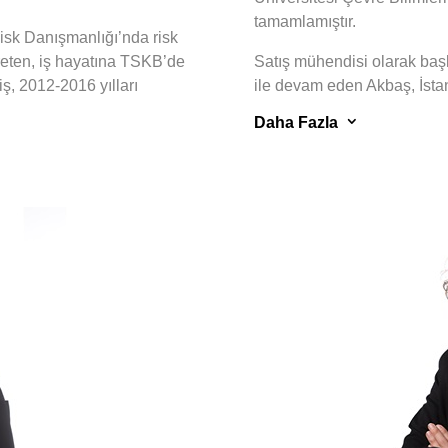
tamamlamıştır.
isk Danışmanlığı’nda risk
reten, iş hayatına TSKB’de
Satış mühendisi olarak baş
ş, 2012-2016 yılları
ile devam eden Akbaş, İsta
rus’ta danışmanlık-proje
desteklenen Yeşil Üretim 
3
Daha Fazla
larda çalışmıştır. 2016-2020
olarak yer almıştır. Boğaziç
nerji şirketlerinde iş
Temiz Üretim Araştırma Merk
daki enerji ve gayrimenkul
sektörlerden sanayi kurulu
danışmanlık desteği veren A
Kampüs Programı’nın koord
telerin hazırlanması,
Topluluğu’nun madencilik se
uluslararası standartlar
çevre yönetimi (mevzuat, mü
r Prensipleri, GRI, SASB,
seviyede çevre yönetim siste
ri vb.) sürdürülebilirlik
sürdürülebilir madencilik (
etim sistemlerinin
konsolidasyonu ve doğrulan
irlik odaklı raporlama,
projelerinin çevresel ve sos
nlarının hesaplanması ve
finans kuruluşlarının standa
i olan Üreten, farklı
yapılandırılması, sürdürüleb
ede çalışmıştır.
da tecrübe sahibidir.