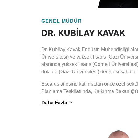
GENEL MÜDÜR
DR. KUBİLAY
KAVAK
Dr. Kubilay Kavak Endüstri Mühendisliği alan
Üniversitesi) ve yüksek lisans (Gazi Üniversi
alanında yüksek lisans (Cornell Üniversites
doktora (Gazi Üniversitesi) derecesi sahibidi
Escarus ailesine katılmadan önce özel sektö
Planlama Teşkilatı’nda, Kalkınma Bakanlığı’
Milletler’de çalışan Dr. Kavak, meslek hayatı
3
Daha Fazla
kalkınma, projeksiyon ve modelleme, enerji p
sanayi politikaları, çevre politikaları, kamu po
yatırımları, yatırım finansmanı, proje analizi
ve alanlarda faaliyet göstermiştir.