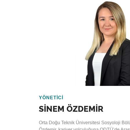
yetkilendirilmiş Baş Doğrulayıcı sertifikasın
Türkiye’ye uyarlanması ve Türkiye’de uygula
Dünya Bankası ve GIZ projelerinde uzman o
farklı özel sektör ve kamu kurumu paydaşları 
Sera gazı emisyon envanteri hesaplama, ikli
uyum eylem planları hazırlama, iklim değişikliğ
konularında güçlü bir deneyimi bulunan Ko
çözümler, düşük karbonlu kalkınma, iklim fi
sürdürülebilirlik yönetişimi gibi birçok alanda
Koç, 2022 yılından itibaren Escarus’ta görev
YÖNETİCİ
SİNEM ÖZDEMİR
Orta Doğu Teknik Üniversitesi Sosyoloji B
Özdemir, kariyer yolculuğuna ODTÜ’de Araşt