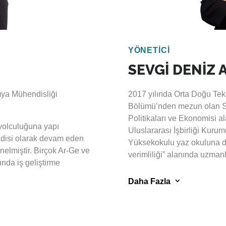
rev yapmaktadır.
Akbaş, 2021 yılından itibar
YÖNETİCİ
SEVGİ DENİZ 
mya Mühendisliği
2017 yılında Orta Doğu Tek
Bölümü’nden mezun olan S. 
Politikaları ve Ekonomisi a
 yolculuğuna yapı
Uluslararası İşbirliği Kurum
ndisi olarak devam eden
Yüksekokulu yaz okuluna d
önelmiştir. Birçok Ar-Ge ve
verimliliği” alanında uzmanl
nda iş geliştirme
Akdemir profesyonel iş hay
3
Daha Fazla
başlamış, Dünya Bankası t
onlarının izlenmesine
Hazırlık Ortaklığı (Partner
ilgi sahibi olan Koç,
programında uzman olarak g
ğı tarafından
Teknik Destek projelerinde 