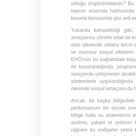
8
olduğu öngörülmektedir.
Bu ö
toplum arasında halihazırda 
koruma konusunda göz ardı ed
Yukarıda bahsedildiği gibi
amaçlarına yönelik ortak bir k
olan ülkelerde sıklıkla terci
ve olumsuz sosyal etkilerini 
EHÖ’nün bu bağlamdaki başarı
ile kıyaslandığında, program
süreçlerde iyileşmeleri destek
yöntemlerle uygulandığında
ötesinde sosyal amaçlara da h
Ancak, bir başka bölgedeki 
performansını bir önceki ör
bölge halkı su sistemlerini e
azalma, yabani ot zehrinin ku
rağmen bu endişeler yeteri k