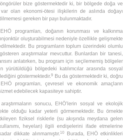
ngörüler bize göstermektedir ki, bir bölgede doğa ve
var olan ekonomi-ötesi ilişkilerin de aslında doğayı
ilmemesi gereken bir payı bulunmaktadır.
, EHÖ programları, doğanın korunması ve kalkınma
onjonktür oluşturabilmesi nedeniyle özellikle gelişmekte
h edilmektedir. Bu programların toplum üzerindeki olumlu
gösteren araştırmalar mevcuttur. Bunlardan bir tanesi,
sını anlatırken, bu program için seçilememiş bölgeler
ın yürütüldüğü bölgedeki katılımcılar arasında sosyal
9
lediğini göstermektedir.
Bu da göstermektedir ki, doğru
 EHÖ programları, çevresel ve ekonomik amaçların
izmet edebilecek kapasiteye sahiptir.
araştırmaların sonucu, EHÖ’lerin sosyal ve ekolojik
nekte olduğu kadar yeterli görmemektedir. Bu örnekte
tkileyen fiziksel risklerle (su akışında meydana gelen
llanımı, heyelan) ilgili endişelerini ifade etmelerine
10
adar dikkate alınmamıştır.
Burada, EHÖ etkinlikleri