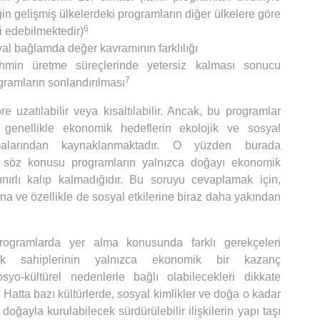
in gelişmiş ülkelerdeki programların diğer ülkelere göre
6
ki edebilmektedir)
 bağlamda değer kavramının farklılığı
tahmin üretme süreçlerinde yetersiz kalması sonucu
7
gramların sonlandırılması
öre uzatılabilir veya kısaltılabilir. Ancak, bu programlar
genellikle ekonomik hedeflerin ekolojik ve sosyal
ılmalarından kaynaklanmaktadır. O yüzden burada
 söz konusu programların yalnızca doğayı ekonomik
nırlı kalıp kalmadığıdır. Bu soruyu cevaplamak için,
a ve özellikle de sosyal etkilerine biraz daha yakından
ogramlarda yer alma konusunda farklı gerekçeleri
rak sahiplerinin yalnızca ekonomik bir kazanç
syo-kültürel nedenlerle bağlı olabilecekleri dikkate
. Hatta bazı kültürlerde, sosyal kimlikler ve doğa o kadar
 doğayla kurulabilecek sürdürülebilir ilişkilerin yapı taşı