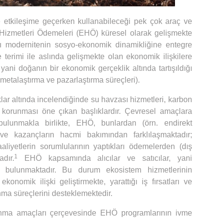
e etkileşime geçerken kullanabileceği pek çok araç ve
m Hizmetleri Ödemeleri (EHÖ) küresel olarak gelişmekte
ı modernitenin sosyo-ekonomik dinamikliğine entegre
 terimi ile aslında gelişmekte olan ekonomik ilişkilere
yani doğanın bir ekonomik gerçeklik altında tartışıldığı
 metalaştırma ve pazarlaştırma süreçleri).
klar altında incelendiğinde su havzası hizmetleri, karbon
in korunması öne çıkan başlıklardır. Çevresel amaçlara
 bulunmakla birlikte, EHÖ, bunlardan (örn. endirekt
 ve kazançların hacmi bakımından farklılaşmaktadır;
faaliyetlerin sorumlularının yaptıkları ödemelerden (dış
1
dır.
EHÖ kapsamında alıcılar ve satıcılar, yani
ler bulunmaktadır. Bu durum ekosistem hizmetlerinin
 ekonomik ilişki geliştirmekte, yarattığı iş fırsatları ve
nma süreçlerini desteklemektedir.
nma amaçları çerçevesinde EHÖ programlarının ivme