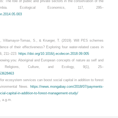
es: The role of public and private sectors in the conservation of the
mbia. Ecological Economics, 117, 295–
con.2014.05.003
., Villamayor-Tomas, S., & Krueger, T. (2019). Will PES schemes
dence of their effectiveness? Exploring four water-related cases in
6, 211–223.
https://doi.org/10.1016/j.ecolecon.2018.09.005
nowing you: Aboriginal and European concepts of nature as self and
al Religions, Culture, and Ecology, 9(1), 25–
053628463
or ecosystem services can boost social capital in addition to forest
ironmental News.
https://news.mongabay.com/2018/07/payments-
ial-capital-in-addition-to-forest-management-study/
, a.g.m.