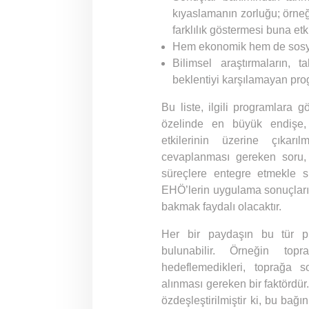
kıyaslamanın zorluğu; örneğ
farklılık göstermesi buna et
Hem ekonomik hem de sosyal
Bilimsel araştırmaların, 
beklentiyi karşılamayan pro
Bu liste, ilgili programlara g
özelinde en büyük endişe, 
etkilerinin üzerine çıkar
cevaplanması gereken soru,
süreçlere entegre etmekle sı
EHÖ’lerin uygulama sonuçların
bakmak faydalı olacaktır.
Her bir paydaşın bu tür pr
bulunabilir. Örneğin top
hedeflemedikleri, toprağa so
alınması gereken bir faktördür
özdeşleştirilmiştir ki, bu bağın