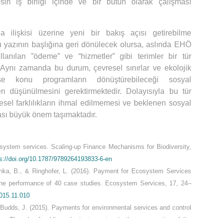
in iş birliği içinde ve bir bütün olarak çalışması
 ilişkisi üzerine yeni bir bakış açısı getirebilme
u yazının başlığına geri dönülecek olursa, aslında EHÖ
llanılan ”ödeme” ve “hizmetler” gibi terimler bir tür
. Aynı zamanda bu durum, çevresel sınırlar ve ekolojik
se konu programların dönüştürebileceği sosyal
en düşünülmesini gerektirmektedir. Dolayısıyla bu tür
esel farklılıkların ihmal edilmemesi ve beklenen sosyal
ması büyük önem taşımaktadır.
ystem services. Scaling-up Finance Mechanisms for Biodiversity,
ps://doi.org/10.1787/9789264193833-6-en
hka, B., & Ringhofer, L. (2016). Payment for Ecosystem Services
the performance of 40 case studies. Ecosystem Services, 17, 24–
2015.11.010
 Budds, J. (2015). Payments for environmental services and control