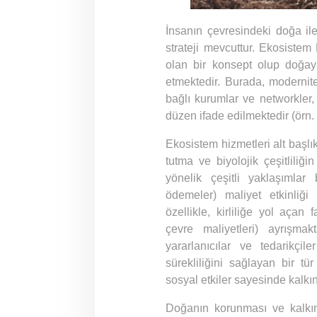
İnsanın çevresindeki doğa il
strateji mevcuttur. Ekosiste
olan bir konsept olup doğay
etmektedir. Burada, modernite
bağlı kurumlar ve networkler, 
düzen ifade edilmektedir (örn.
Ekosistem hizmetleri alt başlı
tutma ve biyolojik çeşitliliğ
yönelik çeşitli yaklaşımlar
ödemeler) maliyet etkinliği
özellikle, kirliliğe yol açan 
çevre maliyetleri) ayrışmakta
yararlanıcılar ve tedarikçi
sürekliliğini sağlayan bir tür
sosyal etkiler sayesinde kalkı
Doğanın korunması ve kalkı