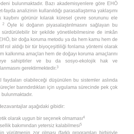
nedeni bulunmaktadır. Bazı akademisyenlere göre EHÖ
et-fayda analizinin kullanıldığı parasallaştırma yaklaşımı
lik kaybını görünür kılarak küresel çevre sorununu ele
2
.”
Öyle ki doğanın piyasalaştırılmasını sağlayan bu
sürdürülebilir bir şekilde yönetilebilmesine de imkân
e EHÖ, bir doğa koruma metodu ya da hem kamu hem de
f rol aldığı bir tür biyoçeşitliliği fonlama yöntemi olarak
hem kalkınma amaçları hem de doğayı koruma amaçlarını
iteye sahiptirler ve bu da sosyo-ekolojik hak ve
3
lanmasını gerektirmektedir.
 faydaları olabileceği düşünülen bu sistemler aslında
üreçler barındırdıkları için uygulama sürecinde pek çok
 bulunmaktadır.
dezavantajlar aşağıdaki gibidir:
4
etik olarak uygun bir seçenek olmaması
5
sellik bakımından yetersiz kalabilmesi
 yürütmenin zor olması (farklı programları birbiriyle