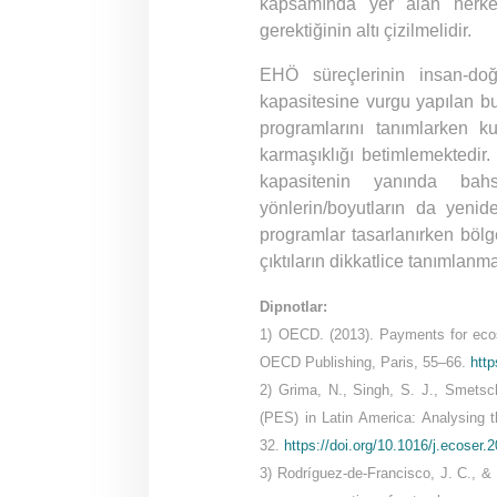
kapsamında yer alan herkes
gerektiğinin altı çizilmelidir.
EHÖ süreçlerinin insan-doğa
kapasitesine vurgu yapılan b
programlarını tanımlarken ku
karmaşıklığı betimlemektedir
kapasitenin yanında bah
yönlerin/boyutların da yenid
programlar tasarlanırken bölg
çıktıların dikkatlice tanımlan
Dipnotlar:
1) OECD. (2013). Payments for ecos
OECD Publishing, Paris, 55–66.
htt
2) Grima, N., Singh, S. J., Smetsc
(PES) in Latin America: Analysing 
32.
https://doi.org/10.1016/j.ecoser.
3) Rodríguez-de-Francisco, J. C., &