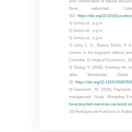
over conservation of natural resourc
Nima watershed, Colo
302.
https://doi.org/10.1016/j.ecole
4) Grima vd., a.g.m.
5) Grima vd., a.g.m.
6) Grima vd., a.g.m.
7) Lima, L. S., Ramos Barón, P. A
survive in the long-term without evi
Colombia. Ecological Economics, 15
8) Strang, V. (2005). Knowing me, k
other. Worldviews: Glob
56.
https://doi.org/10.1163/1568535
9) Gaworecki , M. (2018). Payments f
management: Study. Mongabay Env
for-ecosystem-services-can-boost-soc
10) Rodríguez-de-Francisco & Budds