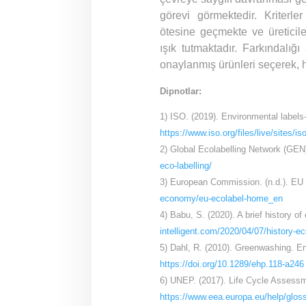
görevi görmektedir. Kriterle
ötesine geçmekte ve üreticiler
ışık tutmaktadır. Farkındalığ
onaylanmış ürünleri seçerek, h
Dipnotlar:
1) ISO. (2019). Environmental labels-
https://www.iso.org/files/live/sites/
2) Global Ecolabelling Network (GEN)
eco-labelling/
3) European Commission. (n.d.). EU
economy/eu-ecolabel-home_en
4) Babu, S. (2020). A brief history o
intelligent.com/2020/04/07/history-ec
5) Dahl, R. (2010). Greenwashing. E
https://doi.org/10.1289/ehp.118-a246
6) UNEP. (2017). Life Cycle Assess
https://www.eea.europa.eu/help/glos