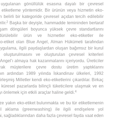
uygulanan gönüllülük esasına dayalı bir çevresel
etiketleme yöntemidir. Bir ürünün veya hizmetin eko-
 belirli bir kategoride çevresel açıdan tercih edilebilir
2
lir.
Başka bir deyişle, hammadde temininden bertaraf
am döngüleri boyunca yüksek çevre standartlarını
ürülebilir ürün ve hizmetler eko-etiketler ile
eko-etiket olan Blue Angel, Alman Hükümeti tarafından
k uygulama, ilgili paydaşlardan oluşan bağımsız bir kurul
r oluşturulmasını ve oluşturulan çevresel kriterleri
 Angel’ı almaya hak kazanmalarını içeriyordu. Üreticiler
arak müşterilere çevre dostu üretim yaptıklarını
’nın ardından 1989 yılında İskandinav ülkeleri, 1992
rleşmiş Milletler kendi eko-etiketlerini çıkardılar. Birkaç
r küresel pazarlarda bilinçli tüketicilere ulaşmak ve en
4
 önlemek için etkili araçlar haline geldi.
 yakın eko-etiket bulunmakta ve bu tür etiketlemenin
il aklama (greenwashing) ile ilgili endişelere yol
mi, sağladıklarından daha fazla çevresel fayda vaat eden