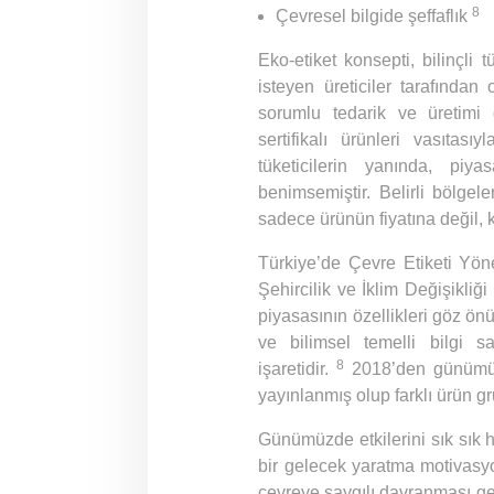
8
Çevresel bilgide şeffaflık
Eko-etiket konsepti, bilinçli 
isteyen üreticiler tarafından
sorumlu tedarik ve üretimi 
sertifikalı ürünleri vasıtas
tüketicilerin yanında, piya
benimsemiştir. Belirli bölgele
sadece ürünün fiyatına değil, 
Türkiye’de Çevre Etiketi Yön
Şehircilik ve İklim Değişikliğ
piyasasının özellikleri göz ön
ve bilimsel temelli bilgi s
8
işaretidir.
2018’den günümüz
yayınlanmış olup farklı ürün g
Günümüzde etkilerini sık sık hi
bir gelecek yaratma motivasyo
çevreye saygılı davranması gere