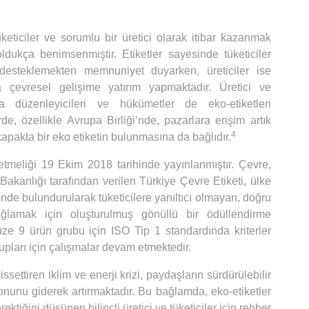
tüketiciler ve sorumlu bir üretici olarak itibar kazanmak
 oldukça benimsenmiştir. Etiketler sayesinde tüketiciler
desteklemekten memnuniyet duyarken, üreticiler ise
ıyla çevresel gelişime yatırım yapmaktadır. Üretici ve
sa düzenleyicileri ve hükümetler de eko-etiketleri
rde, özellikle Avrupa Birliği’nde, pazarlara erişim artık
4
kapakta bir eko etiketin bulunmasına da bağlıdır.
etmeliği 19 Ekim 2018 tarihinde yayınlanmıştır. Çevre,
i Bakanlığı tarafından verilen Türkiye Çevre Etiketi, ülke
ünde bulundurularak tüketicilere yanıltıcı olmayan, doğru
ağlamak için oluşturulmuş gönüllü bir ödüllendirme
e 9 ürün grubu için ISO Tip 1 standardında kriterler
rupları için çalışmalar devam etmektedir.
ssettiren iklim ve enerji krizi, paydaşların sürdürülebilir
nunu giderek artırmaktadır. Bu bağlamda, eko-etiketler
ktiğini düşünen bilinçli üretici ve tüketiciler için rehber