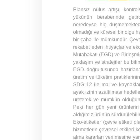
Plansız nüfus artışı, kontro
yükünün beraberinde geti
neredeyse hiç düşmemektedir
olmadığı ve küresel bir olgu h
bir çaba ile mümkündür. Çevr
rekabet eden ihtiyaçlar ve ek
Mutabakatı (EGD) ve Birleşmiş
yaklaşım ve stratejiler bu bilin
EGD doğrultusunda hazırlana
üretim ve tüketim pratikleri
SDG 12 ile mal ve kaynakların
ayak izinin azaltılması hedefle
üreterek ve mümkün olduğunca 
Peki her gün yeni ürünlerin
aldığımız ürünün sürdürülebili
Eko-etiketler (çevre etiketi ol
hizmetlerin çevresel etkileri 
alma kararları verilmesine yar