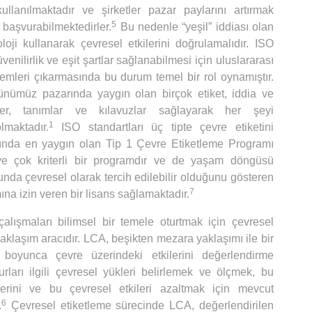
kullanılmaktadır ve şirketler pazar paylarını artırmak
5
başvurabilmektedirler.
Bu nedenle “yeşil” iddiası olan
oloji kullanarak çevresel etkilerini doğrulamalıdır. ISO
venilirlik ve eşit şartlar sağlanabilmesi için uluslararası
emleri çıkarmasında bu durum temel bir rol oynamıştır.
günümüz pazarında yaygın olan birçok etiket, iddia ve
er, tanımlar ve kılavuzlar sağlayarak her şeyi
1
maktadır.
ISO standartları üç tipte çevre etiketini
sında en yaygın olan Tip 1 Çevre Etiketleme Programı
ve çok kriterli bir programdır ve de yaşam döngüsü
da çevresel olarak tercih edilebilir olduğunu gösteren
7
mına izin veren bir lisans sağlamaktadır.
lışmaları bilimsel bir temele oturtmak için çevresel
aklaşım aracıdır. LCA, beşikten mezara yaklaşımı ile bir
oyunca çevre üzerindeki etkilerini değerlendirme
rları ilgili çevresel yükleri belirlemek ve ölçmek, bu
ilerini ve bu çevresel etkileri azaltmak için mevcut
6
.
Çevresel etiketleme sürecinde LCA, değerlendirilen