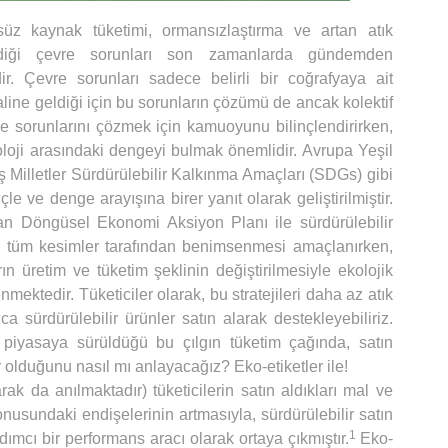
lsüz kaynak tüketimi, ormansızlaştırma ve artan atık
rdiği çevre sorunları son zamanlarda gündemden
. Çevre sorunları sadece belirli bir coğrafyaya ait
aline geldiği için bu sorunların çözümü de ancak kolektif
e sorunlarını çözmek için kamuoyunu bilinçlendirirken,
oloji arasındaki dengeyi bulmak önemlidir. Avrupa Yeşil
 Milletler Sürdürülebilir Kalkınma Amaçları (SDGs) gibi
çle ve denge arayışına birer yanıt olarak geliştirilmiştir.
n Döngüsel Ekonomi Aksiyon Planı ile sürdürülebilir
nin tüm kesimler tarafından benimsenmesi amaçlanırken,
 üretim ve tüketim şeklinin değiştirilmesiyle ekolojik
nmektedir. Tüketiciler olarak, bu stratejileri daha az atık
sürdürülebilir ürünler satın alarak destekleyebiliriz.
 piyasaya sürüldüğü bu çılgın tüketim çağında, satın
r olduğunu nasıl mı anlayacağız? Eko-etiketler ile!
arak da anılmaktadır) tüketicilerin satın aldıkları mal ve
konusundaki endişelerinin artmasıyla, sürdürülebilir satın
1
dımcı bir performans aracı olarak ortaya çıkmıştır.
Eko-