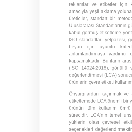
reklamlar ve etiketler için 
amacıyla yeşil aklama yoluna 
üreticiler, standart bir metod
Uluslararası Standartlarının gü
kabul görmüş etiketleme yönt
ISO standartları yelpazesi, 
beyan için uyumlu kriterl
anlamlandırmaya yardımcı ol
kapsamaktadır. Bunların ara
(ISO 14024:2018), gönüllü 
değerlendirmesi (LCA) sonucun
ürünlerin çevre etiketi kullanı
Önyargılardan kaçınmak ve ça
etiketlemede LCA önemli bir y
ürünün tüm kullanım ömrü b
sürecidir. LCA’nın temel unsu
yüklerin olası çevresel etk
seçenekleri değerlendirmektir