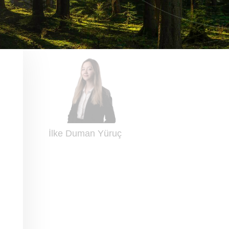
İlke Duman Yüruç