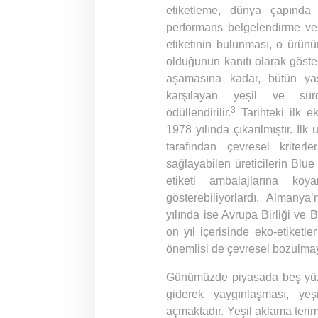
etiketleme, dünya çapında 
performans belgelendirme ve 
etiketinin bulunması, o ürünün
olduğunun kanıtı olarak gösteri
aşamasına kadar, bütün yaş
karşılayan yeşil ve sürd
3
ödüllendirilir.
Tarihteki ilk 
1978 yılında çıkarılmıştır. İl
tarafından çevresel kriterle
sağlayabilen üreticilerin Blue
etiketi ambalajlarına koy
gösterebiliyorlardı. Almanya
yılında ise Avrupa Birliği ve Bi
on yıl içerisinde eko-etiketle
önemlisi de çevresel bozulmayı
Günümüzde piyasada beş yüze
giderek yaygınlaşması, yeş
açmaktadır. Yeşil aklama teri