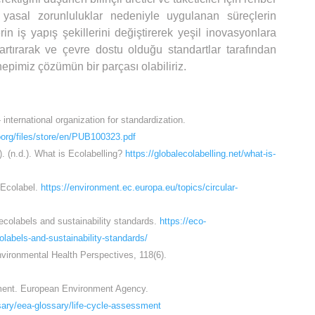
r yasal zorunluluklar nedeniyle uygulanan süreçlerin
in iş yapış şekillerini değiştirerek yeşil inovasyonlara
ı artırarak ve çevre dostu olduğu standartlar tarafından
epimiz çözümün bir parçası olabiliriz.
 international organization for standardization.
isoorg/files/store/en/PUB100323.pdf
. (n.d.). What is Ecolabelling?
https://globalecolabelling.net/what-is-
 Ecolabel.
https://environment.ec.europa.eu/topics/circular-
f ecolabels and sustainability standards.
https://eco-
olabels-and-sustainability-standards/
nvironmental Health Perspectives, 118(6).
ment. European Environment Agency.
sary/eea-glossary/life-cycle-assessment