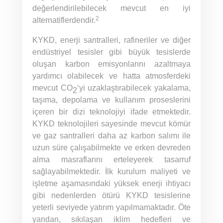
değerlendirilebilecek mevcut en iyi
2
alternatiflerdendir.
KYKD, enerji santralleri, rafineriler ve diğer
endüstriyel tesisler gibi büyük tesislerde
oluşan karbon emisyonlarını azaltmaya
yardımcı olabilecek ve hatta atmosferdeki
mevcut CO
‘yi uzaklaştırabilecek yakalama,
2
taşıma, depolama ve kullanım proseslerini
içeren bir dizi teknolojiyi ifade etmektedir.
KYKD teknolojileri sayesinde mevcut kömür
ve gaz santralleri daha az karbon salımı ile
uzun süre çalışabilmekte ve erken devreden
alma masraflarını erteleyerek tasarruf
sağlayabilmektedir. İlk kurulum maliyeti ve
işletme aşamasındaki yüksek enerji ihtiyacı
gibi nedenlerden ötürü KYKD tesislerine
yeterli seviyede yatırım yapılmamaktadır. Öte
yandan, sıkılaşan iklim hedefleri ve