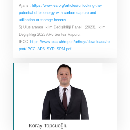
Ajansı.
https://www.iea.org/articles/unlocking-the-
potential-of-bioenergy-with-carbon-capture-and-
utilisation-or-storage-beccus
5) Uluslararası İklim Değişikliği Paneli. (2023). İklim
Değişikliği 2023 AR6 Sentez Raporu.
IPCC.
https://www.ipcc.ch/report/ar6/syr/downloads/re
port/IPCC_AR6_SYR_SPM.pdf
Koray Topcuoğlu