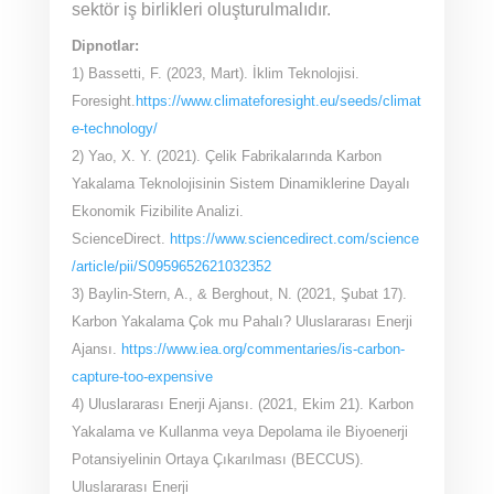
sektör iş birlikleri oluşturulmalıdır.
Dipnotlar:
1) Bassetti, F. (2023, Mart). İklim Teknolojisi.
Foresight.
https://www.climateforesight.eu/seeds/climat
e-technology/
2) Yao, X. Y. (2021). Çelik Fabrikalarında Karbon
Yakalama Teknolojisinin Sistem Dinamiklerine Dayalı
Ekonomik Fizibilite Analizi.
ScienceDirect.
https://www.sciencedirect.com/science
/article/pii/S0959652621032352
3) Baylin-Stern, A., & Berghout, N. (2021, Şubat 17).
Karbon Yakalama Çok mu Pahalı? Uluslararası Enerji
Ajansı.
https://www.iea.org/commentaries/is-carbon-
capture-too-expensive
4) Uluslararası Enerji Ajansı. (2021, Ekim 21). Karbon
Yakalama ve Kullanma veya Depolama ile Biyoenerji
Potansiyelinin Ortaya Çıkarılması (BECCUS).
Uluslararası Enerji