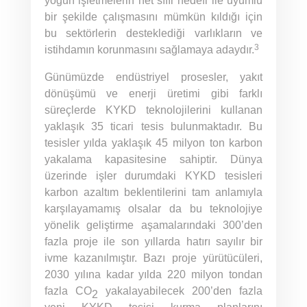
yoğun işletmelerin net sıfır hedefi ile uyumlu
bir şekilde çalışmasını mümkün kıldığı için
bu sektörlerin desteklediği varlıkların ve
3
istihdamın korunmasını sağlamaya adaydır.
Günümüzde endüstriyel prosesler, yakıt
dönüşümü ve enerji üretimi gibi farklı
süreçlerde KYKD teknolojilerini kullanan
yaklaşık 35 ticari tesis bulunmaktadır. Bu
tesisler yılda yaklaşık 45 milyon ton karbon
yakalama kapasitesine sahiptir. Dünya
üzerinde işler durumdaki KYKD tesisleri
karbon azaltım beklentilerini tam anlamıyla
karşılayamamış olsalar da bu teknolojiye
yönelik geliştirme aşamalarındaki 300’den
fazla proje ile son yıllarda hatırı sayılır bir
ivme kazanılmıştır. Bazı proje yürütücüleri,
2030 yılına kadar yılda 220 milyon tondan
fazla CO
yakalayabilecek 200’den fazla
2