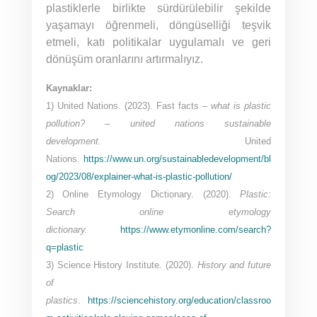
plastiklerle birlikte sürdürülebilir şekilde
yaşamayı öğrenmeli, döngüselliği teşvik
etmeli, katı politikalar uygulamalı ve geri
dönüşüm oranlarını artırmalıyız.
Kaynaklar:
1) United Nations. (2023). Fast facts –
what is plastic
pollution?
–
united nations sustainable
development.
United
Nations.
https://www.un.org/sustainabledevelopment/bl
og/2023/08/explainer-what-is-plastic-pollution/
2) Online Etymology Dictionary. (2020).
Plastic:
Search online etymology
dictionary.
https://www.etymonline.com/search?
q=plastic
3) Science History Institute. (2020).
History and future
of
plastics
.
https://sciencehistory.org/education/classroo