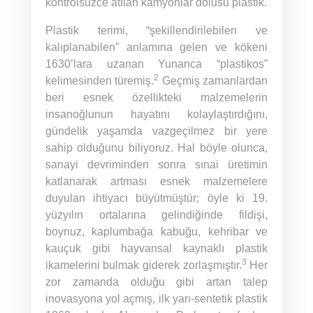
kontrolsüzce atılan kamyonlar dolusu plastik.
Plastik terimi, “şekillendirilebilen ve
kalıplanabilen” anlamına gelen ve kökeni
1630’lara uzanan Yunanca “plastikos”
2
kelimesinden türemiş.
Geçmiş zamanlardan
beri esnek özellikteki malzemelerin
insanoğlunun hayatını kolaylaştırdığını,
gündelik yaşamda vazgeçilmez bir yere
sahip olduğunu biliyoruz. Hal böyle olunca,
sanayi devriminden sonra sınai üretimin
katlanarak artması esnek malzemelere
duyulan ihtiyacı büyütmüştür; öyle ki 19.
yüzyılın ortalarına gelindiğinde fildişi,
boynuz, kaplumbağa kabuğu, kehribar ve
kauçuk gibi hayvansal kaynaklı plastik
3
ikamelerini bulmak giderek zorlaşmıştır.
Her
zor zamanda olduğu gibi artan talep
inovasyona yol açmış, ilk yarı-sentetik plastik