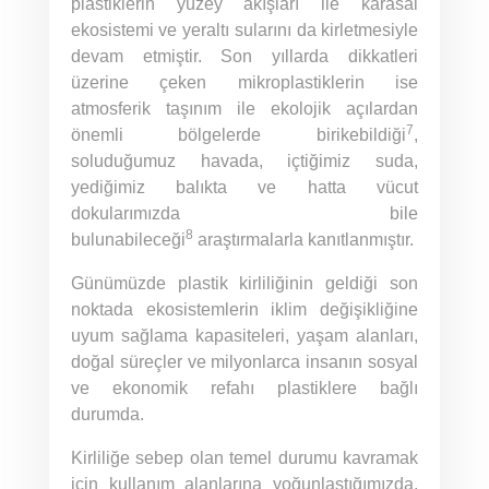
plastiklerin yüzey akışları ile karasal
ekosistemi ve yeraltı sularını da kirletmesiyle
devam etmiştir. Son yıllarda dikkatleri
üzerine çeken mikroplastiklerin ise
atmosferik taşınım ile ekolojik açılardan
7
önemli bölgelerde birikebildiği
,
soluduğumuz havada, içtiğimiz suda,
yediğimiz balıkta ve hatta vücut
dokularımızda bile
8
bulunabileceği
araştırmalarla kanıtlanmıştır.
Günümüzde plastik kirliliğinin geldiği son
noktada ekosistemlerin iklim değişikliğine
uyum sağlama kapasiteleri, yaşam alanları,
doğal süreçler ve milyonlarca insanın sosyal
ve ekonomik refahı plastiklere bağlı
durumda.
Kirliliğe sebep olan temel durumu kavramak
için kullanım alanlarına yoğunlaştığımızda,