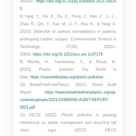
166153.
https://doi.org/10.1016/j.scitotenv.2023.16615
3
8) Yang, Y., Xie, E., Du, Z., Peng, Z., Han, Z., Li, L.,
Zhao, R., Qin, Y., Xue, M., Li, F., Hua, K., & Yang, X.
(2023). Detection of various microplastics in patients
undergoing cardiac surgery.
Environmental Science &
Technology
, 57(30), 10911–
10918.
https://doi.org/10.1021/acs.est.2c07179
9) Ritchie, H., Samborska, V., & Roser, M.
(2023).
Plastic pollution
. Our World in
Data.
https://ourworldindata.org/plastic-pollution
10) BreakFreeFromPlastic. (2021).
Brand Audit
Report
https://www.breakfreefromplastic.org/wp-
content/uploads/2021/10/BRAND-AUDIT-REPORT-
2021.pdf
11) OECD. (2022).
Plastic pollution is growing
relentlessly as waste management and recycling fall
short, says OECD
. OECD