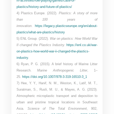
m-activities/role-playing-games/case-of-
plastics/history-and-future-of-plastics/
4) Plastics Europe. (2022).
Plastics: A story of more
than 100 years of
innovation
.
https://legacy.plasticseurope.org/en/about-
plastics/what-are-plastics/history
5) ENL Group. (2022).
War on plastics: How World War
II changed the Plastics Industry
.
https://enl.co.uk/war-
on-plastics-how-world-war-ii-changed-the-plastics-
industry.
6) Ryan, P. G. (2015). A brief history of Marine Litter
Research.
Marine Anthropogenic Litter
, 1–
25.
https://doi.org/10.1007/978-3-319-16510-3_1
7) Hee, Y. Y., Hanif, N. M., Weston, K., Latif, M. T.,
Suratman, S., Rusli, M. U., & Mayes, A. G. (2023).
Atmospheric microplastic transport and deposition to
urban and pristine tropical locations in Southeast
Asia.
Science of The Total Environment
, 902,