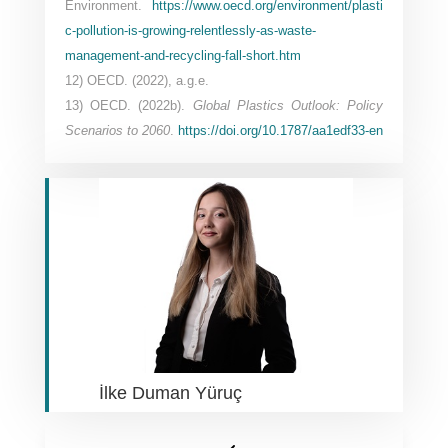
Environment.
https://www.oecd.org/environment/plasti
c-pollution-is-growing-relentlessly-as-waste-
management-and-recycling-fall-short.htm
12) OECD. (2022), a.g.e.
13) OECD. (2022b).
Global Plastics Outlook: Policy
Scenarios to 2060
.
https://doi.org/10.1787/aa1edf33-en
İlke Duman Yüruç