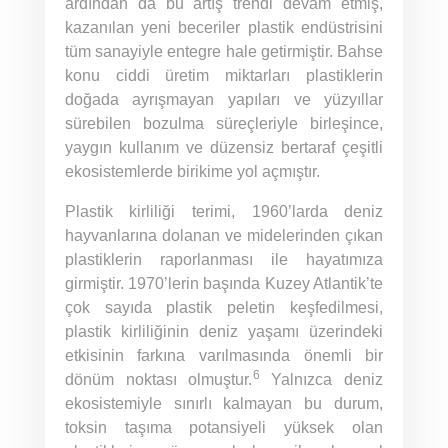
ardından da bu artış trendi devam etmiş,
kazanılan yeni beceriler plastik endüstrisini
tüm sanayiyle entegre hale getirmiştir. Bahse
konu ciddi üretim miktarları plastiklerin
doğada ayrışmayan yapıları ve yüzyıllar
sürebilen bozulma süreçleriyle birleşince,
yaygın kullanım ve düzensiz bertaraf çeşitli
ekosistemlerde birikime yol açmıştır.
Plastik kirliliği terimi, 1960’larda deniz
hayvanlarına dolanan ve midelerinden çıkan
plastiklerin raporlanması ile hayatımıza
girmiştir. 1970’lerin başında Kuzey Atlantik’te
çok sayıda plastik peletin keşfedilmesi,
plastik kirliliğinin deniz yaşamı üzerindeki
etkisinin farkına varılmasında önemli bir
6
dönüm noktası olmuştur.
Yalnızca deniz
ekosistemiyle sınırlı kalmayan bu durum,
toksin taşıma potansiyeli yüksek olan