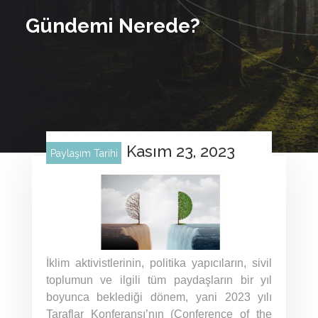
Gündemi Nerede?
Kasım 23, 2023
Paylaşım Tarihi
İklim aktivistlerinin, politika yapıcıların, sivil
toplumun ve ilgili tüm paydaşların bir yıl
boyunca beklediği dönem, yani 2023 yılı
Taraflar Konferansı’nın (Conference of the