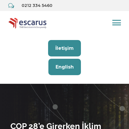
w
0212 334 5460
İletişim
English
COP 28’e Girerken İklim