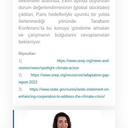
beklentiler arasında. Ekim ayında duyurulan
durum değerlendirmesinin (global stocktake)
çıktıları, Paris hedefleriyle uyumlu bir yolda
ilerlenmediği yönünde. Tarafların
Konferans’ta bu konuyu gündeme almaları
ve çalışmanın bulgularını cevaplamaları
bekleniyor.
Dipnotlar:
1)
https://www.unep.org/news-and-
stories/news/spotlight-climate-action
2)
https://www.unep.org/resources/adaptation-gap-
report-2023
3)
https://www.state.gov/sunnylands-statement-on-
enhancing-cooperation-to-address-the-climate-crisis/