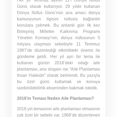
Her yıl Temmuz ayının 11’i Dünya Nüfus
Günü olarak kutlanıyor. 29 yıldır kutlanan
Dünya Nüfus Günü’nün ana amacı dünya
kamuoyunun ilgisini nüfusla bağlantılı
konulara çekmek. Bu anlamlı gün ilk kez
Birleşmiş Milletler Kalkınma Programı
Yönetim Konseyi’nin, dünya nüfusunun 5
milyara ulaşması sebebiyle 11 Temmuz
1987’de düzenlediği etkinlikteki önerisi ile
gündeme geldi. Her yıl ayrı bir tema ile
kutlanan günün 2018’deki odağı aile
planlaması, ana sloganı ise “Aile Planlaması
İnsan Hakkıdır” olarak belirlendi. Bu yazıyla
bu özel günü kutlamak ve konuya
sürdürülebilirlik ekseninden bakmak istedik.
2018’in Teması Neden Aile Planlaması?
2018 yılı temasının aile planlaması olmasının
çok özel bir sebebi var. 1968’de düzenlenen