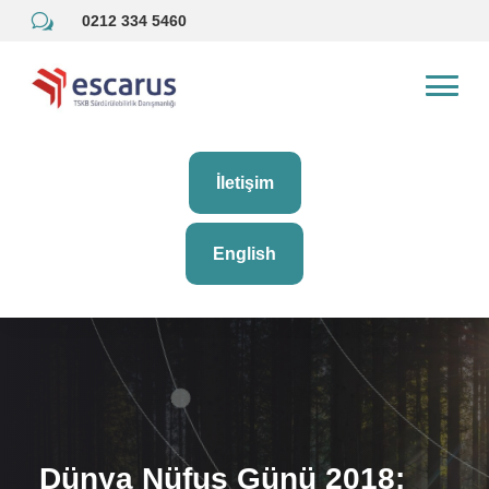
w
0212 334 5460
İletişim
English
Dünya Nüfus Günü 2018: