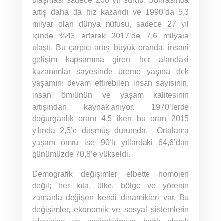
ulaşması sadece 200 yıl sürdü. Sonrasında
artış daha da hız kazandı ve 1990’da 5,3
milyar olan dünya nüfusu, sadece 27 yıl
içinde %43 artarak 2017’de 7,6 milyara
ulaştı. Bu çarpıcı artış, büyük oranda, insani
gelişim kapsamına giren her alandaki
kazanımlar sayesinde üreme yaşına dek
yaşamını devam ettirebilen insan sayısının,
insan ömrünün ve yaşam kalitesinin
artışından kaynaklanıyor. 1970’lerde
doğurganlık oranı 4,5 iken bu oran 2015
yılında 2,5’e düşmüş durumda. Ortalama
yaşam ömrü ise 90’lı yıllardaki 64,6’dan
günümüzde 70,8’e yükseldi.
Demografik değişimler elbette homojen
değil; her kıta, ülke, bölge ve yörenin
zamanla değişen kendi dinamikleri var. Bu
değişimler, ekonomik ve sosyal sistemlerin