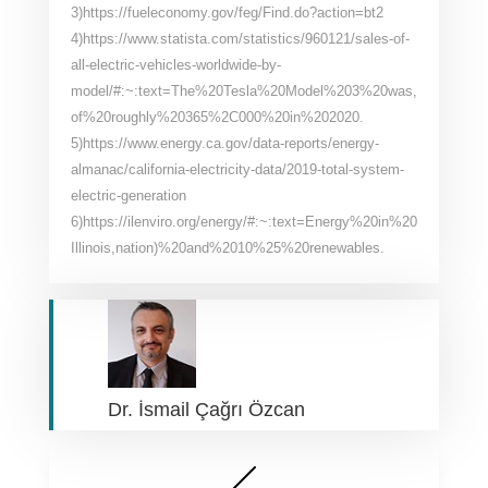
3)https://fueleconomy.gov/feg/Find.do?action=bt2
4)https://www.statista.com/statistics/960121/sales-of-
all-electric-vehicles-worldwide-by-
model/#:~:text=The%20Tesla%20Model%203%20was,
of%20roughly%20365%2C000%20in%202020.
5)https://www.energy.ca.gov/data-reports/energy-
almanac/california-electricity-data/2019-total-system-
electric-generation
6)https://ilenviro.org/energy/#:~:text=Energy%20in%20
Illinois,nation)%20and%2010%25%20renewables.
Dr. İsmail Çağrı Özcan