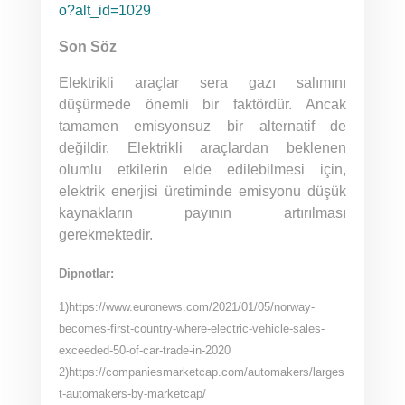
o?alt_id=1029
Son Söz
Elektrikli araçlar sera gazı salımını
düşürmede önemli bir faktördür. Ancak
tamamen emisyonsuz bir alternatif de
değildir. Elektrikli araçlardan beklenen
olumlu etkilerin elde edilebilmesi için,
elektrik enerjisi üretiminde emisyonu düşük
kaynakların payının artırılması
gerekmektedir.
Dipnotlar:
1)https://www.euronews.com/2021/01/05/norway-
becomes-first-country-where-electric-vehicle-sales-
exceeded-50-of-car-trade-in-2020
2)https://companiesmarketcap.com/automakers/larges
t-automakers-by-marketcap/