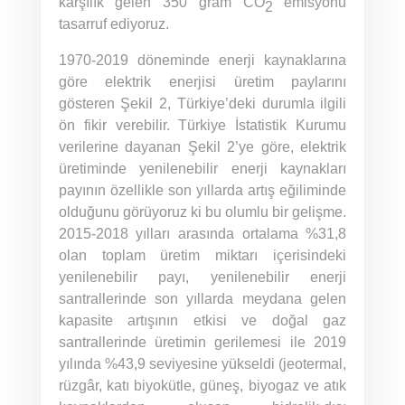
karşılık gelen 350 gram CO
emisyonu
2
tasarruf ediyoruz.
1970-2019 döneminde enerji kaynaklarına
göre elektrik enerjisi üretim paylarını
gösteren Şekil 2, Türkiye’deki durumla ilgili
ön fikir verebilir. Türkiye İstatistik Kurumu
verilerine dayanan Şekil 2’ye göre, elektrik
üretiminde yenilenebilir enerji kaynakları
payının özellikle son yıllarda artış eğiliminde
olduğunu görüyoruz ki bu olumlu bir gelişme.
2015-2018 yılları arasında ortalama %31,8
olan toplam üretim miktarı içerisindeki
yenilenebilir payı, yenilenebilir enerji
santrallerinde son yıllarda meydana gelen
kapasite artışının etkisi ve doğal gaz
santrallerinde üretimin gerilemesi ile 2019
yılında %43,9 seviyesine yükseldi (jeotermal,
rüzgâr, katı biyokütle, güneş, biyogaz ve atık