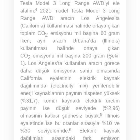
Tesla Model 3 Long Range AWD’yi ele
4
alalım.
2021 model Tesla Model 3 Long
Range AWD aracın Los Angeles’ta
(California) kullanılması halinde ortaya çıkan
toplam CO
emisyonu mil başına 60 gram
2
iken, aynı aracın Urbana’da (Illinois)
kullanılması halinde ortaya çıkan
CO
emisyonu mil başına 200 gram (Şekil
2
1). Los Angeles’ta kullanılan aracın görece
daha düşük emisyona sahip olmasında
California eyaletinin elektrik kaynak
dağılımında (electricity mix) yenilenebilir
enerji kaynaklarının payının nispeten yüksek
(%31,7), kömür kaynaklı elektrik üretim
payının ise düşük seviyede (%2,96)
5
olmasının katkısı şüphesiz büyük.
Illinois
eyaletinde ise bu oranlar sırasıyla %10 ve
6
%30 seviyelerinde.
Elektrik kaynak
dağılımları arasındaki fark, emisyon