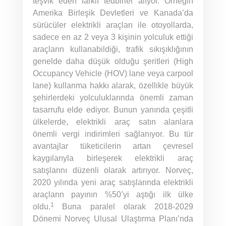
teşvik eden farklı tedbirler alıyor. Örneğin
Amerika Birleşik Devletleri ve Kanada’da
sürücüler elektrikli araçları ile otoyollarda,
sadece en az 2 veya 3 kişinin yolculuk ettiği
araçların kullanabildiği, trafik sıkışıklığının
genelde daha düşük olduğu şeritleri (High
Occupancy Vehicle (HOV) lane veya carpool
lane) kullanma hakkı alarak, özellikle büyük
şehirlerdeki yolculuklarında önemli zaman
tasarrufu elde ediyor. Bunun yanında çeşitli
ülkelerde, elektrikli araç satın alanlara
önemli vergi indirimleri sağlanıyor. Bu tür
avantajlar tüketicilerin artan çevresel
kaygılarıyla birleşerek elektrikli araç
satışlarını düzenli olarak artırıyor. Norveç,
2020 yılında yeni araç satışlarında elektrikli
araçların payının %50’yi aştığı ilk ülke
1
oldu.
Buna paralel olarak 2018-2029
Dönemi Norveç Ulusal Ulaştırma Planı’nda