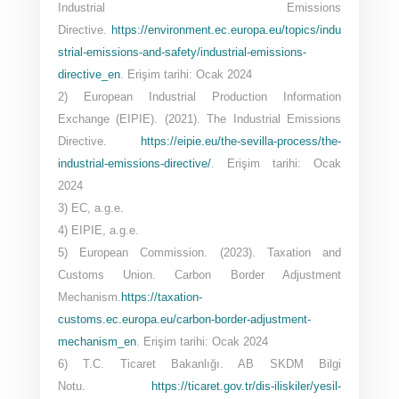
Industrial Emissions
Directive.
https://environment.ec.europa.eu/topics/indu
strial-emissions-and-safety/industrial-emissions-
directive_en
. Erişim tarihi: Ocak 2024
2) European Industrial Production Information
Exchange (EIPIE). (2021). The Industrial Emissions
Directive.
https://eipie.eu/the-sevilla-process/the-
industrial-emissions-directive/
. Erişim tarihi: Ocak
2024
3) EC, a.g.e.
4) EIPIE, a.g.e.
5) European Commission. (2023). Taxation and
Customs Union. Carbon Border Adjustment
Mechanism.
https://taxation-
customs.ec.europa.eu/carbon-border-adjustment-
mechanism_en
. Erişim tarihi: Ocak 2024
6) T.C. Ticaret Bakanlığı. AB SKDM Bilgi
Notu.
https://ticaret.gov.tr/dis-iliskiler/yesil-