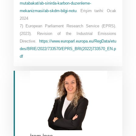
mutabakat/ab-sinirda-karbon-duzenleme-
mekanizmasi/ab-skdm-bilgi-notu
. Erişim tarihi: Ocak
2024
7) European Parliament Research Service (EPRS).
(2023). Revision of the Industrial Emissions
Directive.
https://www.europarl.europa.eu/RegData/etu
des/BRIE/2022/733570/EPRS_BRI(2022)733570_EN.p
df