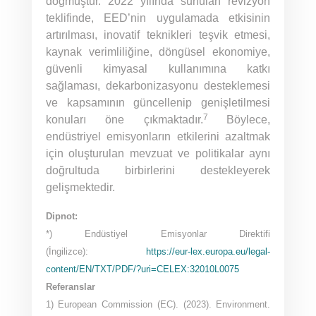
doğmuştur. 2022 yılında sunulan revizyon
teklifinde, EED’nin uygulamada etkisinin
artırılması, inovatif teknikleri teşvik etmesi,
kaynak verimliliğine, döngüsel ekonomiye,
güvenli kimyasal kullanımına katkı
sağlaması, dekarbonizasyonu desteklemesi
ve kapsamının güncellenip genişletilmesi
7
konuları öne çıkmaktadır.
Böylece,
endüstriyel emisyonların etkilerini azaltmak
için oluşturulan mevzuat ve politikalar aynı
doğrultuda birbirlerini destekleyerek
gelişmektedir.
Dipnot:
*) Endüstiyel Emisyonlar Direktifi
(İngilizce):
https://eur-lex.europa.eu/legal-
content/EN/TXT/PDF/?uri=CELEX:32010L0075
Referanslar
1) European Commission (EC). (2023). Environment.