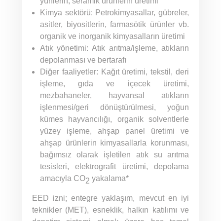
yünlerin, seramik ürünlerin üretimi
Kimya sektörü: Petrokimyasallar, gübreler,
asitler, biyositlerin, farmasötik ürünler vb.
organik ve inorganik kimyasalların üretimi
Atık yönetimi: Atık arıtma/işleme, atıkların
depolanması ve bertarafı
Diğer faaliyetler: Kağıt üretimi, tekstil, deri
işleme, gıda ve içecek üretimi,
mezbahaneler, hayvansal atıkların
işlenmesi/geri dönüştürülmesi, yoğun
kümes hayvancılığı, organik solventlerle
yüzey işleme, ahşap panel üretimi ve
ahşap ürünlerin kimyasallarla korunması,
bağımsız olarak işletilen atık su arıtma
tesisleri, elektrografit üretimi, depolama
amacıyla CO
yakalama*
2
EED izni; entegre yaklaşım, mevcut en iyi
teknikler (MET), esneklik, halkın katılımı ve