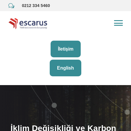
w
0212 334 5460
İletişim
English
İklim Değişikliği ve Karbon