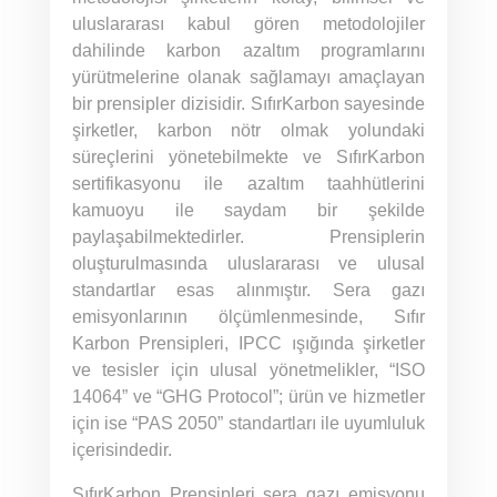
uluslararası kabul gören metodolojiler
dahilinde karbon azaltım programlarını
yürütmelerine olanak sağlamayı amaçlayan
bir prensipler dizisidir. SıfırKarbon sayesinde
şirketler, karbon nötr olmak yolundaki
süreçlerini yönetebilmekte ve SıfırKarbon
sertifikasyonu ile azaltım taahhütlerini
kamuoyu ile saydam bir şekilde
paylaşabilmektedirler. Prensiplerin
oluşturulmasında uluslararası ve ulusal
standartlar esas alınmıştır. Sera gazı
emisyonlarının ölçümlenmesinde, Sıfır
Karbon Prensipleri, IPCC ışığında şirketler
ve tesisler için ulusal yönetmelikler, “ISO
14064” ve “GHG Protocol”; ürün ve hizmetler
için ise “PAS 2050” standartları ile uyumluluk
içerisindedir.
SıfırKarbon Prensipleri sera gazı emisyonu