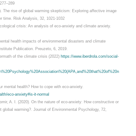
 277–289
). The rise of global warming skepticism: Exploring affective image
er time. Risk Analysis, 32, 1021-1032
cological crisis: An analysis of eco-anxiety and climate anxiety.
mental health impacts of environmental disasters and climate
titute Publication. Preuzeto, 6, 2019.
ermath of the climate crisis (2022)
https://www.iberdrola.com/social-
can%20Psychology%20Association%20(APA,and%20that%20of%20n
our mental health? How to cope with eco-anxiety.
alth/eco-anxiety#is-it-normal
mir, A. I. (2020). On the nature of eco-anxiety: How constructive or
ut global warming?. Journal of Environmental Psychology, 72,