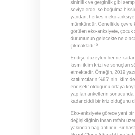
sinirlilik ve gerginlik gibi se
seviyelerde ise boğulma hissi
yandan, herkesin eko-anksiyet
mümkündür. Genellikle çevre k
görülen eko-anksiyete, çocuk 
durumunun gelecekte ne olacağ
5
çıkmaktadır.
Endişe düzeyleri her ne kadar
kısmı iklim krizi ve sonuçları
etmektedir. Örneğin, 2019 yazı
katılımcıların %85’inin iklim d
endişeli” olduğunu ortaya koy
yapılan anketlerin sonucunda 
kadar ciddi bir kriz olduğunu dü
Eko-anksiyete görece yeni bir 
değişikliğinin insan refahı üzer
yakından bağlantılıdır. Bir has
filozof Glenn Albrecht tarafın