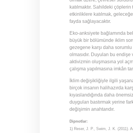
katılmaktır. Sahildeki çöpleri
etkinliklere katılmak, geleceğ
fayda sağlayacaktır.
Eko-anksiyete bağlamında belk
büyük bir bölümünde iklim soru
gezegene karşı daha sorumlu
olmasıdır. Duyulan bu endişe ve
aktivizmin oluşmasına yol açma
çalışma yapılmasına imkân tan
İklim değişikliğiyle ilgili y
birçok insanın halihazırda kar
kıyaslandığında daha önemsiz 
duyguları bastırmak yerine far
değişimin anahtarıdır.
Dipnotlar:
1) Reser, J. P., Swim, J. K. (2011). 