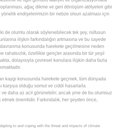
n toplanması, ağaç dikme ve geri dönüşüm atölyeleri gibi
e yönelik endişelerimizin bir nebze olsun azalması için
i de olumlu olarak söylenebilecek tek şey, nüfusun
nlarına ilişkin farkındalığın artmasına ve bu sayede
 davranma konusunda harekete geçilmesine neden
 rahatsızlık, özellikle gençler arasında bir tür yeşil
kta, dolayısıyla çevresel konulara ilişkin daha fazla
ımaktadır.
aşanan kaygı konusunda harekete geçmek, tüm dünyada
şı karşıya olduğu somut ve ciddi hasarlarla
ve daha az acil görünebilir; ancak yine de bu olumsuz
k etmek önemlidir. Farkındalık, her şeyden önce,
Adapting to and coping with the threat and impacts of climate