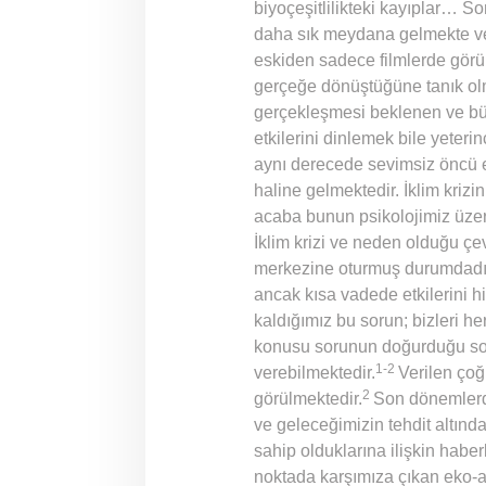
biyoçeşitlilikteki kayıplar… S
daha sık meydana gelmekte ve 
eskiden sadece filmlerde görül
gerçeğe dönüştüğüne tanık olm
gerçekleşmesi beklenen ve bü
etkilerini dinlemek bile yeteri
aynı derecede sevimsiz öncü 
haline gelmektedir. İklim krizi
acaba bunun psikolojimiz üzeri
İklim krizi ve neden olduğu ç
merkezine oturmuş durumdadır.
ancak kısa vadede etkilerini 
kaldığımız bu sorun; bizleri h
konusu sorunun doğurduğu sonu
1-2
verebilmektedir.
Verilen çoğ
2
görülmektedir.
Son dönemlerde
ve geleceğimizin tehdit altında
sahip olduklarına ilişkin haber
noktada karşımıza çıkan eko-ank