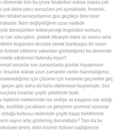
on dönemde tüm bu çevre felaketleri eskiye oranla çok
çok daha yıkıcı sonuçlara yol açmaktadır. İnsanlık,
en felaket senaryolarının gün geçtikçe birer birer
aktadır. İklim değişikliğinin uzun vadede
yük dönüşümleri tetikleyeceği öngörülen korkunç
nce can sıkıcıyken, şiddeti itibarıyla daha az sarsıcı ama
etkileri bugünden tecrübe etmek bambaşka bir sorun
nin fiziksel etkilerini yakından gözlediğimiz bu dönemde
ndeki etkilerinin farkında mıyız?
evresel sorunlar son zamanlarda günlük hayatımızın
 İnsanlık olarak uzun zamandır zemin hazırladığımız,
hissetmediğimiz için çözümü için harekete geçmekte geç
er geçen gün daha da fazla etkilemeye başlamıştır. Söz
çlara insanlar çeşitli şekillerde tepki
u tepkinin merkezinde ise endişe ve kaygının yer aldığı
, özellikle çocukların ve gençlerin çevresel sorunlar
 olduğu korkusu nedeniyle çeşitli kaygı belirtilerine
3
lerin sayısı artış göstermiş durumdadır.
Tam da bu
siyete terimi, iklim krizinin fiziksel sağlığımızın