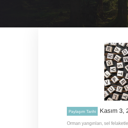
Kasım 3, 
Paylaşım Tarihi
Orman yangınları, sel felaketleri