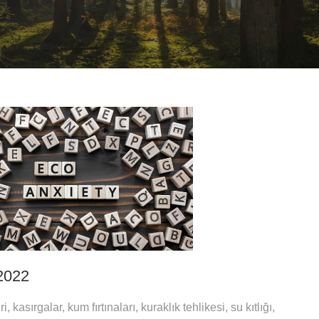
2022
, kasırgalar, kum fırtınaları, kuraklık tehlikesi, su kıtlığı,