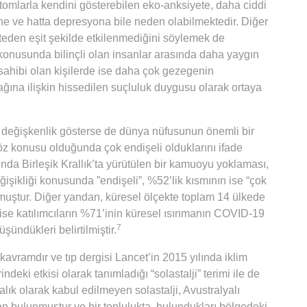
mptomlarla kendini gösterebilen eko-anksiyete, daha ciddi
ne ve hatta depresyona bile neden olabilmektedir. Diğer
eden eşit şekilde etkilenmediğini söylemek de
onusunda bilinçli olan insanlar arasında daha yaygın
sahibi olan kişilerde ise daha çok gezegenin
ına ilişkin hissedilen suçluluk duygusu olarak ortaya
 değişkenlik gösterse de dünya nüfusunun önemli bir
 söz konusu olduğunda çok endişeli olduklarını ifade
nda Birleşik Krallık’ta yürütülen bir kamuoyu yoklaması,
eğişikliği konusunda ”endişeli”, %52’lik kısmının ise “çok
muştur. Diğer yandan, küresel ölçekte toplam 14 ülkede
ise katılımcıların %71’inin küresel ısınmanın COVID-19
7
şündükleri belirtilmiştir.
kavramdır ve tıp dergisi Lancet’in 2015 yılında iklim
indeki etkisi olarak tanımladığı “solastalji” terimi ile de
talık olarak kabul edilmeyen solastalji, Avustralyalı
dan bulunmuştur ve bir toplulukta, bulundukları bölgedeki