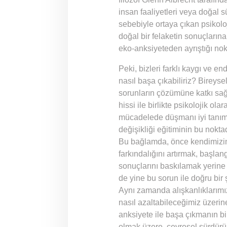
insan faaliyetleri veya doğal s
sebebiyle ortaya çıkan psikoloj
doğal bir felaketin sonuçların
eko-anksiyeteden ayrıştığı nok
Peki, bizleri farklı kaygı ve e
nasıl başa çıkabiliriz? Bireys
sorunların çözümüne katkı sağl
hissi ile birlikte psikolojik ol
mücadelede düşmanı iyi tanım
değişikliği eğitiminin bu nokt
Bu bağlamda, önce kendimizin v
farkındalığını artırmak, başlangı
sonuçlarını baskılamak yerine
de yine bu sorun ile doğru bir
Aynı zamanda alışkanlıklarımı
nasıl azaltabileceğimiz üzerin
anksiyete ile başa çıkmanın bi
olmak üzere, çevresel sürdürüle