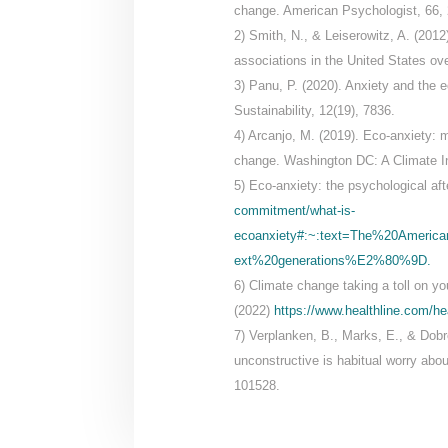
change. American Psychologist, 66,
2) Smith, N., & Leiserowitz, A. (2012
associations in the United States ov
3) Panu, P. (2020). Anxiety and the e
Sustainability, 12(19), 7836.
4) Arcanjo, M. (2019). Eco-anxiety: 
change. Washington DC: A Climate Ins
5) Eco-anxiety: the psychological aft
commitment/what-is-
ecoanxiety#:~:text=The%20Ameri
ext%20generations%E2%80%9D.
6) Climate change taking a toll on y
(2022)
https://www.healthline.com/he
7) Verplanken, B., Marks, E., & Dobro
unconstructive is habitual worry abo
101528.