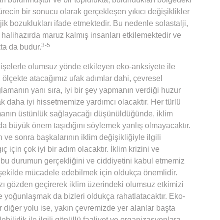
ürecin bir sonucu olarak gerçekleşen yıkıcı değişiklikler
ik bozuklukları ifade etmektedir. Bu nedenle solastalji,
a halihazırda maruz kalmış insanları etkilemektedir ve
3-5
ta da budur.
ndişelerle olumsuz yönde etkileyen eko-anksiyete ile
el ölçekte atacağımız ufak adımlar dahi, çevresel
amanın yanı sıra, iyi bir şey yapmanın verdiği huzur
arak daha iyi hissetmemize yardımcı olacaktır. Her türlü
anın üstünlük sağlayacağı düşünüldüğünde, iklim
ada büyük önem taşıdığını söylemek yanlış olmayacaktır.
e sonra başkalarının iklim değişikliğiyle ilgili
ç için çok iyi bir adım olacaktır. İklim krizini ve
 bu durumun gerçekliğini ve ciddiyetini kabul etmemiz
 şekilde mücadele edebilmek için oldukça önemlidir.
zı gözden geçirerek iklim üzerindeki olumsuz etkimizi
e yoğunlaşmak da bizleri oldukça rahatlatacaktır. Eko-
r diğer yolu ise, yakın çevremizde yer alanlar başta
bilirlik ile ilgili gönüllü faaliyet ve organizasyonlara