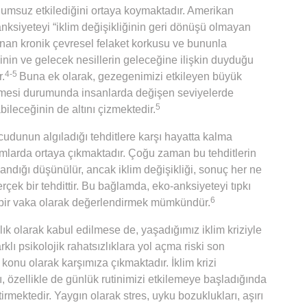
lumsuz etkilediğini ortaya koymaktadır. Amerikan
nksiyeteyi “iklim değişikliğinin geri dönüşü olmayan
nan kronik çevresel felaket korkusu ve bununla
sinin ve gelecek nesillerin geleceğine ilişkin duyduğu
4-5
r.
Buna ek olarak, gezegenimizi etkileyen büyük
rilmesi durumunda insanlarda değişen seviyelerde
5
bileceğinin de altını çizmektedir.
cudunun algıladığı tehditlere karşı hayatta kalma
umlarda ortaya çıkmaktadır. Çoğu zaman bu tehditlerin
ndığı düşünülür, ancak iklim değişikliği, sonuç her ne
rçek bir tehdittir. Bu bağlamda, eko-anksiyeteyi tıpkı
6
en bir vaka olarak değerlendirmek mümkündür.
ık olarak kabul edilmese de, yaşadığımız iklim kriziyle
arklı psikolojik rahatsızlıklara yol açma riski son
konu olarak karşımıza çıkmaktadır. İklim krizi
zellikle de günlük rutinimizi etkilemeye başladığında
tirmektedir. Yaygın olarak stres, uyku bozuklukları, aşırı