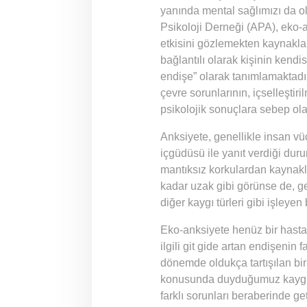
yanında mental sağlımızı da o
Psikoloji Derneği (APA), eko-a
etkisini gözlemekten kaynakla
bağlantılı olarak kişinin kendi
endişe” olarak tanımlamaktadı
çevre sorunlarının, içselleşti
psikolojik sonuçlara sebep ola
Anksiyete, genellikle insan vü
içgüdüsü ile yanıt verdiği dur
mantıksız korkulardan kaynakla
kadar uzak gibi görünse de, ge
diğer kaygı türleri gibi işley
Eko-anksiyete henüz bir hastal
ilgili git gide artan endişenin f
dönemde oldukça tartışılan bir 
konusunda duyduğumuz kaygı, ö
farklı sorunları beraberinde ge