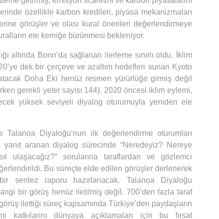
deme getirmiş, emisyon ticaretini ve karbon piyasalarını
erinde özellikle karbon kredileri, piyasa mekanizmaları
erine görüşler ve olası kural önerileri değerlendirmeye
uralların ete kemiğe bürünmesi bekleniyor.
ğı altında Bonn’da sağlanan ilerleme sınırlı oldu. İklim
20’ye dek bir çerçeve ve azaltım hedefleri sunan Kyoto
atacak Doha Eki henüz resmen yürürlüğe girmiş değil
rken gerekli yeter sayısı 144). 2020 öncesi iklim eylemi,
ek yüksek seviyeli diyalog oturumuyla yeniden ele
 Talanoa Diyaloğu’nun ilk değerlendirme oturumları
ya yanıt aranan diyalog sürecinde “Neredeyiz? Nereye
ıl ulaşacağız?” sorularına taraflardan ve gözlemci
erlendirildi. Bu süreçte elde edilen görüşler derlenerek
n bir sentez raporu hazırlanacak. Talanoa Diyaloğu
gi bir görüş henüz iletilmiş değil. 700’den fazla taraf
örüş ilettiği süreç kapsamında Türkiye’den paydaşların
mi katkılarını dünyaya açıklamaları için bu fırsat