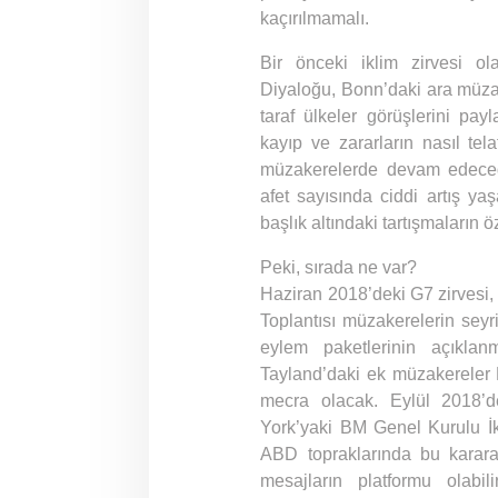
kaçırılmamalı.
Bir önceki iklim zirvesi o
Diyaloğu, Bonn’daki ara müzake
taraf ülkeler görüşlerini payl
kayıp ve zararların nasıl tel
müzakerelerde devam edeceği 
afet sayısında ciddi artış y
başlık altındaki tartışmaların ö
Peki, sırada ne var?
Haziran 2018’deki G7 zirvesi,
Toplantısı müzakerelerin seyri
eylem paketlerinin açıklan
Tayland’daki ek müzakereler Pa
mecra olacak. Eylül 2018’d
York’yaki BM Genel Kurulu İk
ABD topraklarında bu karar
mesajların platformu olabil