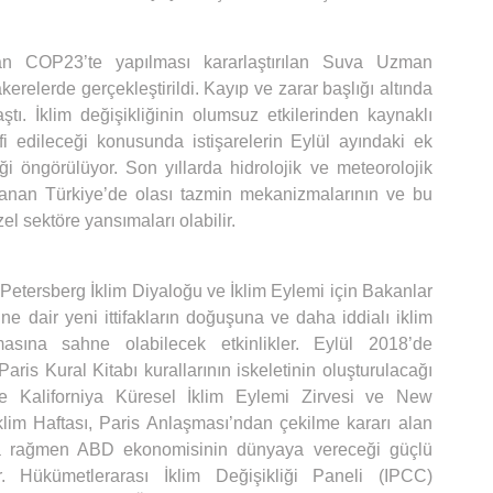
lan COP23’te yapılması kararlaştırılan Suva Uzman
relerde gerçekleştirildi. Kayıp ve zarar başlığı altında
aştı. İklim değişikliğinin olumsuz etkilerinden kaynaklı
afi edileceği konusunda istişarelerin Eylül ayındaki ek
öngörülüyor. Son yıllarda hidrolojik ve meteorolojik
aşanan Türkiye’de olası tazmin mekanizmalarının ve bu
zel sektöre yansımaları olabilir.
 Petersberg İklim Diyaloğu ve İklim Eylemi için Bakanlar
ne dair yeni ittifakların doğuşuna ve daha iddialı iklim
masına sahne olabilecek etkinlikler. Eylül 2018’de
ris Kural Kitabı kurallarının iskeletinin oluşturulacağı
e Kaliforniya Küresel İklim Eylemi Zirvesi ve New
lim Haftası, Paris Anlaşması’ndan çekilme kararı alan
a rağmen ABD ekonomisinin dünyaya vereceği güçlü
ir. Hükümetlerarası İklim Değişikliği Paneli (IPCC)