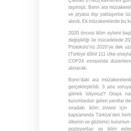
Çıktıları (ITMO) kavramını gün
taşımıştı. Bonn ara müzakerel
ve piyasa dışı yaklaşımlar üz
alındı. Ek müzakerelerde bu k
2020 öncesi iklim eylemi başlı
değişikliği ile mücadelede 20
Protokolü’nü 2020’ye dek uz
(Türkiye dâhil 111 ülke onayla
COP24 esnasında düzenlenec
alınacak.
Bonn’daki ara müzakerelerde
gerçekleştirildi. 3 ana soru
gitmek istiyoruz? Oraya nas
kurumlardan gelen yanıtlar değ
sıradaki iklim zirvesi içi
kapsamında Türkiye’den herhan
ülkenin ve gözlemci kurumun g
pozisyonları ve iklim eyle