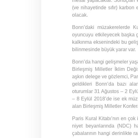
mesai yapacaklar. Sonuçları 
(ve nihayetinde sıfır) karbo
olacak.
Bonn’daki müzakerelerde Ku
oyuncuyu etkileyecek başka ge
kalkınma eksenindeki bu geliş
bilinmesinde büyük yarar var.
Bonn’da hangi gelişmeler yaş
Birleşmiş Milletler İklim Değ
aşkın delege ve gözlemci, Pari
geldikleri Bonn’da bazı ala
oturumlar 31 Ağustos – 2 Eyl
– 8 Eylül 2018’de ise ek müz
alan Birleşmiş Milletler Konfe
Paris Kural Kitabı’nın en çok 
niyet beyanlarında (NDC) ha
çabalarının hangi derinlikte r