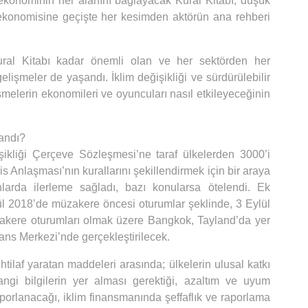
ekonominin her alanını bağlayacak Kural Kitabı, düşük
n ekonomisine geçişte her kesimden aktörün ana rehberi
ral Kitabı kadar önemli olan ve her sektörden her
lişmeler de yaşandı. İklim değişikliği ve sürdürülebilir
melerin ekonomileri ve oyuncuları nasıl etkileyeceğinin
andı?
işikliği Çerçeve Sözleşmesi’ne taraf ülkelerden 3000’i
s Anlaşması’nın kurallarını şekillendirmek için bir araya
nlarda ilerleme sağladı, bazı konularsa ötelendi. Ek
ül 2018’de müzakere öncesi oturumlar şeklinde, 3 Eylül
akere oturumları olmak üzere Bangkok, Tayland’da yer
rans Merkezi’nde gerçekleştirilecek.
ihtilaf yaratan maddeleri arasında; ülkelerin ulusal katkı
ngi bilgilerin yer alması gerektiği, azaltım ve uyum
aporlanacağı, iklim finansmanında şeffaflık ve raporlama