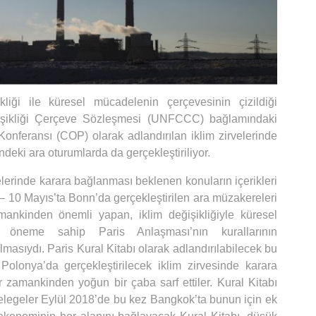
ikliği ile küresel mücadelenin çerçevesinin çizildiği
eğişikliği Çerçeve Sözleşmesi (UNFCCC) bağlamındaki
onferansı (COP) olarak adlandırılan iklim zirvelerinde
deki ara oturumlarda da gerçekleştiriliyor.
elerinde karara bağlanması beklenen konuların içerikleri
 – 10 Mayıs’ta Bonn’da gerçekleştirilen ara müzakereleri
mankinden önemli yapan, iklim değişikliğiyle küresel
k öneme sahip Paris Anlaşması’nın kurallarının
lmasıydı. Paris Kural Kitabı olarak adlandırılabilecek bu
 Polonya’da gerçekleştirilecek iklim zirvesinde karara
 zamankinden yoğun bir çaba sarf ettiler. Kural Kitabı
legeler Eylül 2018’de bu kez Bangkok’ta bunun için ek