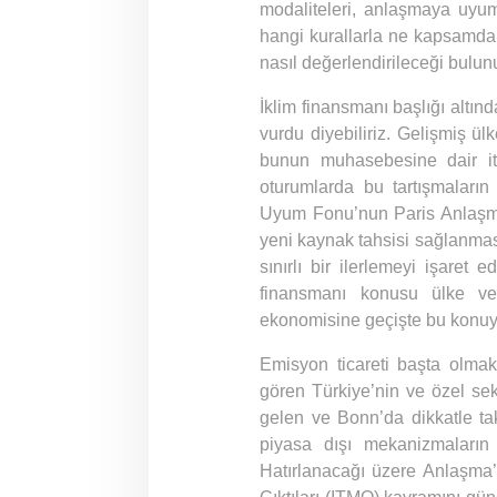
modaliteleri, anlaşmaya uyum
hangi kurallarla ne kapsamda
nasıl değerlendirileceği bulun
İklim finansmanı başlığı altın
vurdu diyebiliriz. Gelişmiş ü
bunun muhasebesine dair iti
oturumlarda bu tartışmalar
Uyum Fonu’nun Paris Anlaşmas
yeni kaynak tahsisi sağlanması
sınırlı bir ilerlemeyi işaret
finansmanı konusu ülke ve
ekonomisine geçişte bu konuya 
Emisyon ticareti başta olmak
gören Türkiye’nin ve özel se
gelen ve Bonn’da dikkatle ta
piyasa dışı mekanizmaların 
Hatırlanacağı üzere Anlaşma’