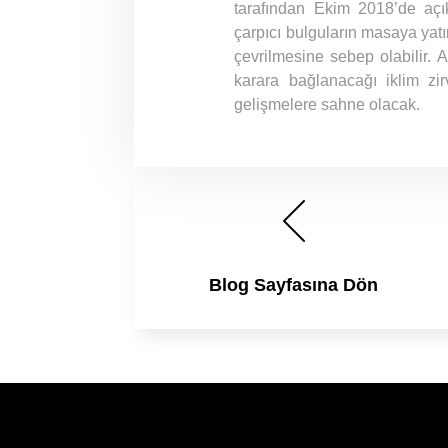
tarafından Ekim 2018’de açı
çarpıcı bulguların masaya yatı
çevrilmesine sebep olabilir. 
karara bağlanacağı iklim zi
gelişmelere sahne olacak.
Blog Sayfasına Dön