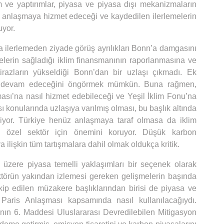
 ve yaptırımlar, piyasa ve piyasa dışı mekanizmaların
 anlaşmaya hizmet edeceği ve kaydedilen ilerlemelerin
uyor.
da ilerlemeden ziyade görüş ayrılıkları Bonn’a damgasını
lkelerin sağladığı iklim finansmanının raporlanmasına ve
razların yükseldiği Bonn’dan bir uzlaşı çıkmadı. Ek
ın devam edeceğini öngörmek mümkün. Buna rağmen,
ı’na nasıl hizmet edebileceği ve Yeşil İklim Fonu’na
 konularında uzlaşıya varılmış olması, bu başlık altında
 ediyor. Türkiye henüz anlaşmaya taraf olmasa da iklim
 özel sektör için önemini koruyor. Düşük karbon
ilişkin tüm tartışmalara dahil olmak oldukça kritik.
 üzere piyasa temelli yaklaşımları bir seçenek olarak
ktörün yakından izlemesi gereken gelişmelerin başında
kip edilen müzakere başlıklarından birisi de piyasa ve
Paris Anlaşması kapsamında nasıl kullanılacağıydı.
nın 6. Maddesi Uluslararası Devredilebilen Mitigasyon