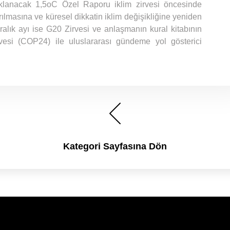
klanacak 1,5oC Özel Raporu iklim zirvesi öncesinde
rılmasına ve küresel dikkatin iklim değişikliğine yeniden
Aralık ayı ise G20 Zirvesi ve anlaşmanın kural kitabının
rvesi (COP24) ile uluslararası gündeme yol gösterici
Kategori Sayfasına Dön