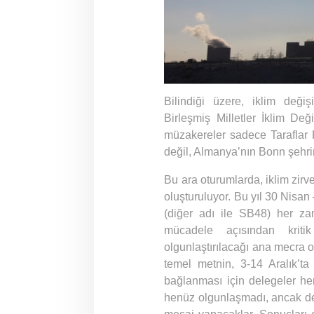
Bilindiği üzere, iklim değiş
Birleşmiş Milletler İklim D
müzakereler sadece Taraflar K
değil, Almanya’nın Bonn şehrin
Bu ara oturumlarda, iklim zirv
oluşturuluyor. Bu yıl 30 Nisan
(diğer adı ile SB48) her za
mücadele açısından kriti
olgunlaştırılacağı ana mecra o
temel metnin, 3-14 Aralık’ta
bağlanması için delegeler her
henüz olgunlaşmadı, ancak de