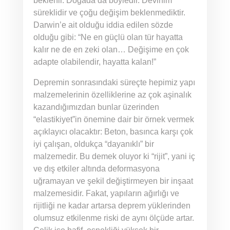
beklenir. Doğada da böyledir. Devinim
süreklidir ve çoğu değişim beklenmediktir.
Darwin’e ait olduğu iddia edilen sözde
olduğu gibi: “Ne en güçlü olan tür hayatta
kalır ne de en zeki olan… Değişime en çok
adapte olabilendir, hayatta kalan!”
Depremin sonrasındaki süreçte hepimiz yapı
malzemelerinin özelliklerine az çok aşinalık
kazandığımızdan bunlar üzerinden
“elastikiyet”in önemine dair bir örnek vermek
açıklayıcı olacaktır: Beton, basınca karşı çok
iyi çalışan, oldukça “dayanıklı” bir
malzemedir. Bu demek oluyor ki “rijit”, yani iç
ve dış etkiler altında deformasyona
uğramayan ve şekil değiştirmeyen bir inşaat
malzemesidir. Fakat, yapıların ağırlığı ve
rijitliği ne kadar artarsa deprem yüklerinden
olumsuz etkilenme riski de aynı ölçüde artar.