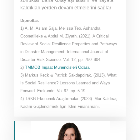
zorlukları daha kolay aşmalarını ve hayata
kaldıkları yerden devam etmelerini sağlar
Dipnotlar:
1) A. M. Aslam Saja, Melissa Teo, Ashantha
Goonetilleke & Abdul M. Ziyath. (2021). A Critical
Review of Social Resilience Properties and Pathways
in Disaster Management. International Journal of
Disaster Risk Science. Vol. 12, pp. 790–804.
2)
TMMOB İnşaat Mühendisleri Odası.
3) Markus Keck & Patrick Sakdapolrak. (2013). What
Is Social Resilience? Lessons Learned and Ways
Forward. Erdkunde. Vol.67. pp. 5-19.
4) TSKB Ekonomik Araştırmalar. (2023). Mor Kaldıraç
Kadını Güçlendirmek İçin İklim Finansmanı.