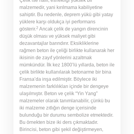
Çelik ise hafif, esnekliği yüksek bir
malzemedir, yani kırılmama kabiliyetine
sahiptir. Bu nedenle, deprem yükü gibi yatay
yüklere karşı oldukça iyi performans
2
gösterir.
Ancak çelik de yangın direncinin
düşük olması ve yüksek maliyet gibi
dezavantajlar barındırır. Eksikliklerine
rağmen beton ile çeliği birlikte kullanarak her
ikisinin de zayıf yönlerini azaltmak
mümkündür. İlk kez 1800’lü yıllarda, beton ile
çelik birlikte kullanılarak betonarme bir bina
Fransa’da inşa edilmiştir. Böylece iki
malzemenin farklılıkları içinde bir dengeye
ulaşılmıştır. Beton ve çelik “Yin Yang”
malzemeler olarak tanımlanabilir, çünkü bu
iki malzeme zıtlığın denge içerisinde
bulunduğu bir durumu sembolize etmektedir.
Bu örnekten bize iki ders çıkmaktadır.
Birincisi, beton gibi şekil değiştirmeyen,