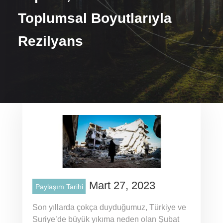
Toplumsal Boyutlarıyla
Rezilyans
Mart 27, 2023
Paylaşım Tarihi
Son yıllarda çokça duyduğumuz, Türkiye ve
Suriye’de büyük yıkıma neden olan Şubat