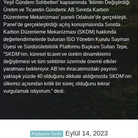
Yeşil Gündem Sohbetleri’ kapsamında ‘İklimin Değiştirdiği
Üretim ve Ticaretin Gündemi: AB Sınırda Karbon
Düzenleme Mekanizması’ paneli Odakule’de gerçekleşti.
Panel’de gerçekleştirdiği açılış konuşmasında Sınırda
Karbon Düzenleme Mekanizması (SKDM) hakkında
değerlendirmelerde bulunan İSO Yönetim Kurulu Sayman
Üyesi ve Sürdürülebilirlik Platformu Başkanı Sultan Tepe,
“SKDM’nin, küresel ticaret ve üretim dinamiklerini
değiştirmesi ve tüm sektörler üzerinde önemli etkiler
yaratması bekleniyor. AB’nin ihracatımızdaki payının
yaklaşık yüzde 40 olduğunu dikkate aldığımızda SKDM’nin
ülkemiz açısından kritik bir süreç olduğunu tekrar
vurgulamak istiyorum.” dedi.
Eylül 14, 2023
Paylaşım Tarihi