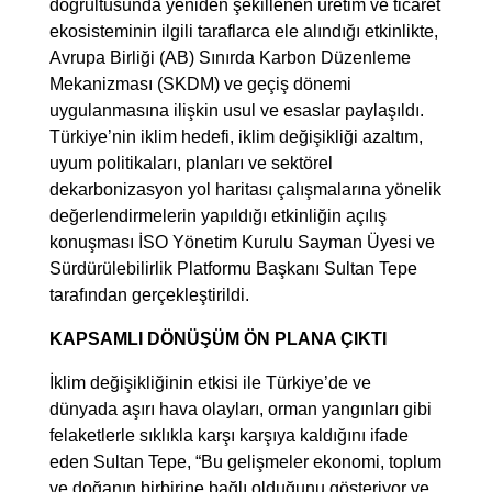
doğrultusunda yeniden şekillenen üretim ve ticaret
ekosisteminin ilgili taraflarca ele alındığı etkinlikte,
Avrupa Birliği (AB) Sınırda Karbon Düzenleme
Mekanizması (SKDM) ve geçiş dönemi
uygulanmasına ilişkin usul ve esaslar paylaşıldı.
Türkiye’nin iklim hedefi, iklim değişikliği azaltım,
uyum politikaları, planları ve sektörel
dekarbonizasyon yol haritası çalışmalarına yönelik
değerlendirmelerin yapıldığı etkinliğin açılış
konuşması İSO Yönetim Kurulu Sayman Üyesi ve
Sürdürülebilirlik Platformu Başkanı Sultan Tepe
tarafından gerçekleştirildi.
KAPSAMLI DÖNÜŞÜM ÖN PLANA ÇIKTI
İklim değişikliğinin etkisi ile Türkiye’de ve
dünyada aşırı hava olayları, orman yangınları gibi
felaketlerle sıklıkla karşı karşıya kaldığını ifade
eden Sultan Tepe, “Bu gelişmeler ekonomi, toplum
ve doğanın birbirine bağlı olduğunu gösteriyor ve