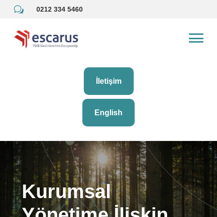
w
0212 334 5460
İletişim
English
Kurumsal
Yönetime İlişkin