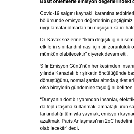
Basit önlemlerle emisyon değerlerindeki dü
Covid-19 salgını kaynaklı karantina tedbirler
bölümünde emisyon değerlerinin geçtiğimiz 
uygulamalar olmadan bu düşüşün kalıcı hal
Dr. Kavak sözlerine “İklim değişikliğinin som
etkilerin sınırlandırılması için bir zorunlulu
mümkün olabilecektir” diyerek devam etti.
Sıfır Emisyon Günü’nün her kesimden insanı 
yılında Kanadalı bir şirketin öncülüğünde baş
dönüştüğünü, normal şartlar altında şirketle
olsa bireylerin gündemine taşıdığını belirten
“Dünyanın dört bir yanından insanlar, elektrik
da toplu taşıma kullanmak, ambalajlı ürün sa
farkındalığı tüm yıla yaymak, emisyon kaynağ
azaltmak, Paris Anlaşması’nın 2oC hedefini t
olabilecektir” dedi.