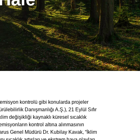
ve emisyon kontrolü gibi konularda projeler
lebilirlik Danışmanlığı A.Ş.), 21 Eylül Sıfır
m değişikliği kaynaklı küresel sıcaklık
n emisyonların kontrol altına alınmasının
scarus Genel Müdürü Dr. Kubilay Kavak, “İklim
nı sıcaklık artışları ve ekstrem hava olayları