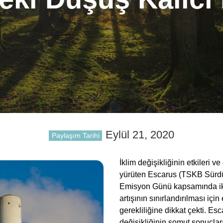
Eylül 21, 2020
Paylaşım Tarihi
İklim değişikliğinin etkileri 
yürüten Escarus (TSKB Sürdürü
Emisyon Günü kapsamında ikli
artışının sınırlandırılması içi
gerekliliğine dikkat çekti. E
değişikliğinin somut sonuçları