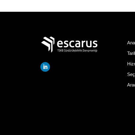
Ana
Tar
Hiz
Seçi
Ara