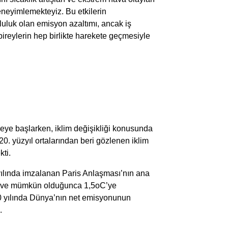
deneyimlemekteyiz. Bu etkilerin
unluluk olan emisyon azaltımı, ancak iş
 bireylerin hep birlikte harekete geçmesiyle
meye başlarken, iklim değişikliği konusunda
0. yüzyıl ortalarından beri gözlenen iklim
kti.
yılında imzalanan Paris Anlaşması’nın ana
tma ve mümkün olduğunca 1,5oC’ye
100 yılında Dünya’nın net emisyonunun
.