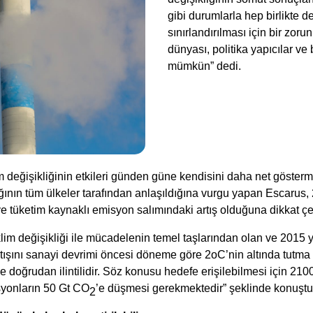
gibi durumlarla hep birlikte 
sınırlandırılması için bir zor
dünyası, politika yapıcılar ve
mümkün” dedi.
m değişikliğinin etkileri günden güne kendisini daha net göster
ğının tüm ülkeler tarafından anlaşıldığına vurgu yapan Escarus, 2
ve tüketim kaynaklı emisyon salımındaki artış olduğuna dikkat çe
im değişikliği ile mücadelenin temel taşlarından olan ve 2015 
artışını sanayi devrimi öncesi döneme göre 2oC’nin altında tu
ile doğrudan ilintilidir. Söz konusu hedefe erişilebilmesi için 2
syonların 50 Gt CO
’e düşmesi gerekmektedir” şeklinde konuştu
2