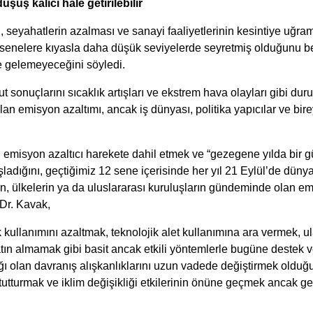
şüş kalıcı hale getirilebilir
i, seyahatlerin azalması ve sanayi faaliyetlerinin kesintiye uğra
senelere kıyasla daha düşük seviyelerde seyretmiş olduğunu bel
e gelemeyeceğini söyledi.
ut sonuçlarını sıcaklık artışları ve ekstrem hava olayları gibi d
k olan emisyon azaltımı, ancak iş dünyası, politika yapıcılar ve bi
emisyon azaltıcı harekete dahil etmek ve “gezegene yılda bir g
ladığını, geçtiğimiz 12 sene içerisinde her yıl 21 Eylül’de dünya
rin, ülkelerin ya da uluslararası kuruluşların gündeminde olan 
 Dr. Kavak,
 kullanımını azaltmak, teknolojik alet kullanımına ara vermek, ul
tın almamak gibi basit ancak etkili yöntemlerle bugüne destek 
ı olan davranış alışkanlıklarını uzun vadede değiştirmek olduğu
utturmak ve iklim değişikliği etkilerinin önüne geçmek ancak g