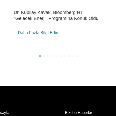
Eren Holding’de “ÇSY Metrikleri Çalıştayı”
Daha Fazla Bilgi Edin
sayfa
Bizden Haberler