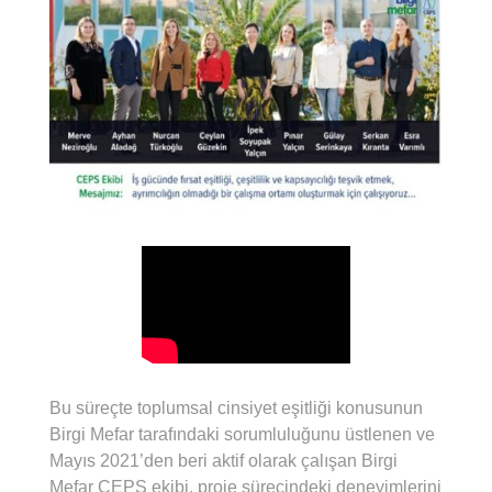
Bu süreçte toplumsal cinsiyet eşitliği konusunun
Birgi Mefar tarafındaki sorumluluğunu üstlenen ve
Mayıs 2021’den beri aktif olarak çalışan Birgi
Mefar CEPS ekibi, proje sürecindeki deneyimlerini