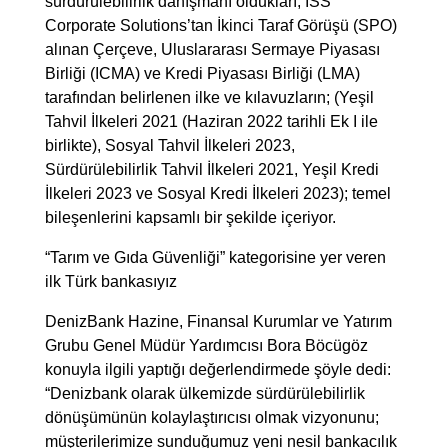
sürdürülebilirlik danışmanı oldukları; ISS
Corporate Solutions’tan İkinci Taraf Görüşü (SPO)
alınan Çerçeve, Uluslararası Sermaye Piyasası
Birliği (ICMA) ve Kredi Piyasası Birliği (LMA)
tarafından belirlenen ilke ve kılavuzların; (Yeşil
Tahvil İlkeleri 2021 (Haziran 2022 tarihli Ek I ile
birlikte), Sosyal Tahvil İlkeleri 2023,
Sürdürülebilirlik Tahvil İlkeleri 2021, Yeşil Kredi
İlkeleri 2023 ve Sosyal Kredi İlkeleri 2023); temel
bileşenlerini kapsamlı bir şekilde içeriyor.
“Tarım ve Gıda Güvenliği” kategorisine yer veren
ilk Türk bankasıyız
DenizBank Hazine, Finansal Kurumlar ve Yatırım
Grubu Genel Müdür Yardımcısı Bora Böcügöz
konuyla ilgili yaptığı değerlendirmede şöyle dedi:
“Denizbank olarak ülkemizde sürdürülebilirlik
dönüşümünün kolaylaştırıcısı olmak vizyonunu;
müşterilerimize sunduğumuz yeni nesil bankacılık