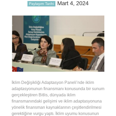
Mart 4, 2024
Paylaşım Tarihi
İklim Değişikliği Adaptasyon Paneli’nde iklim
adaptasyonunun finansmanı konusunda bir sunum
gerçekleştiren Bitlis, dünyada iklim
finansmanındaki gelişimi ve iklim adaptasyonuna
yönelik finansman kaynaklarının çeşitlendirilmesi
gerektiğine vurgu yaptı. İklim uyumu konusunun