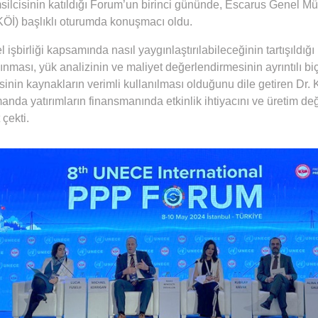
ilcisinin katıldığı Forum’un birinci gününde, Escarus Genel M
KÖİ) başlıklı oturumda konuşmacı oldu.
 işbirliği kapsamında nasıl yaygınlaştırılabileceğinin tartışıldığ
kılınması, yük analizinin ve maliyet değerlendirmesinin ayrıntılı b
risinin kaynakların verimli kullanılması olduğunu dile getiren D
da yatırımların finansmanında etkinlik ihtiyacını ve üretim değe
çekti.