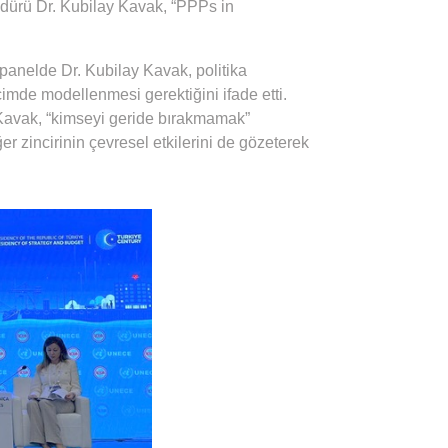
üdürü Dr. Kubilay Kavak, “PPPs in
ı panelde Dr. Kubilay Kavak, politika
içimde modellenmesi gerektiğini ifade etti.
r. Kavak, “kimseyi geride bırakmamak”
r zincirinin çevresel etkilerini de gözeterek