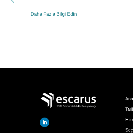
Daha Fazla Bilgi Edin
Ana
Tar
Hiz
Seçi