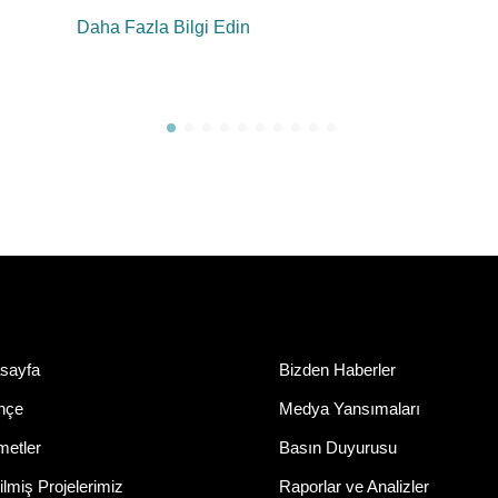
Daha Fazla Bilgi Edin
sayfa
Bizden Haberler
ihçe
Medya Yansımaları
metler
Basın Duyurusu
lmiş Projelerimiz
Raporlar ve Analizler