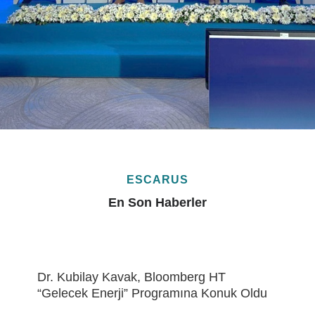
ESCARUS
En Son Haberler
Eren Holding’de “ÇSY Metrikleri Çalıştayı”