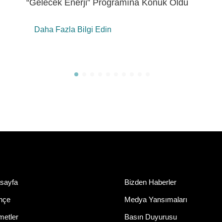
Daha Fazla Bilgi Edin
sayfa
Bizden Haberler
ihçe
Medya Yansımaları
metler
Basın Duyurusu