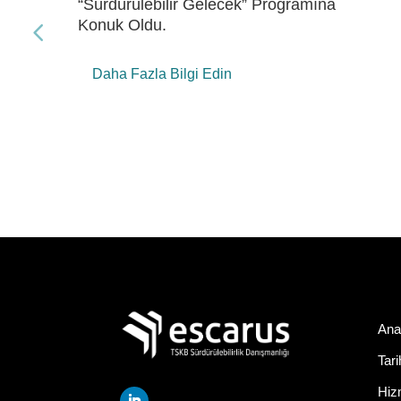
“Gelecek Enerji” Programına Konuk Oldu
Daha Fazla Bilgi Edin
Ana
Tar
Hiz