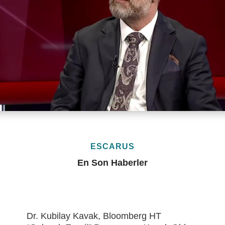
ESCARUS
En Son Haberler
Eren Holding’de “ÇSY Metrikleri Çalıştayı”