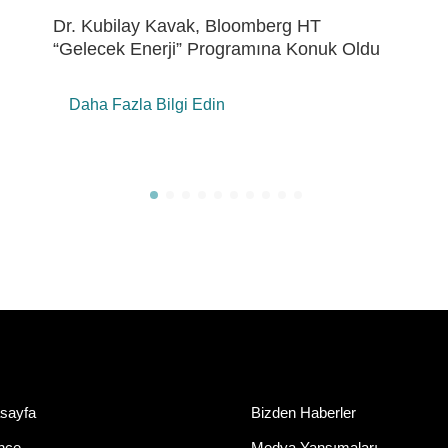
Eren Holding’de “ÇSY Metrikleri Çalıştayı”
Daha Fazla Bilgi Edin
sayfa
Bizden Haberler
ihçe
Medya Yansımaları