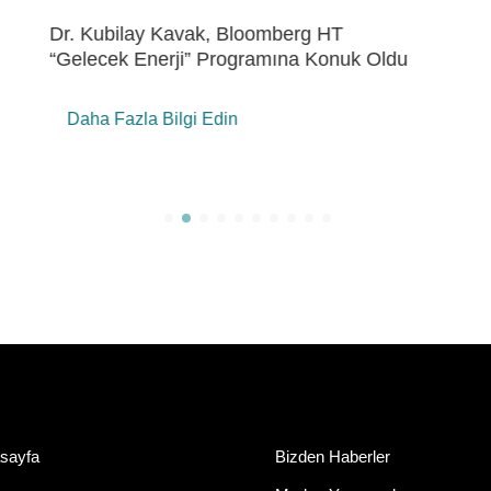
Eren Holding’de “ÇSY Metrikleri Çalıştayı”
Daha Fazla Bilgi Edin
sayfa
Bizden Haberler