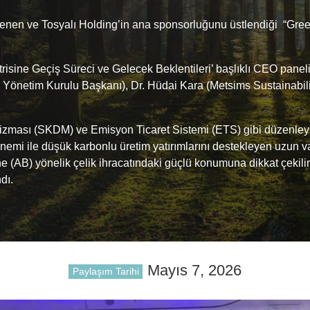
lenen ve Tosyalı Holding’in ana sponsorluğunu üstlendiği “Gree
trisine Geçiş Süreci ve Gelecek Beklentileri’ başlıklı CEO pane
önetim Kurulu Başkanı), Dr. Hüdai Kara (Metsims Sustainabili
ası (SKDM) ve Emisyon Ticaret Sistemi (ETS) gibi düzenleyici 
nemi ile düşük karbonlu üretim yatırımlarını destekleyen uzun v
ği’ne (AB) yönelik çelik ihracatındaki güçlü konumuna dikkat çek
dı.
Mayıs 7, 2026
Paylaşım Tarihi