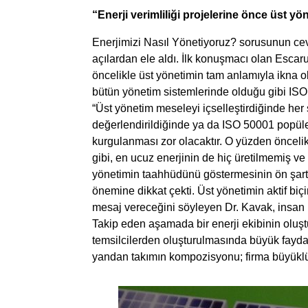
“Enerji verimliliği projelerine önce üst yö
Enerjimizi Nasıl Yönetiyoruz? sorusunun ceva
açılardan ele aldı. İlk konuşmacı olan Escaru
öncelikle üst yönetimin tam anlamıyla ikna o
bütün yönetim sistemlerinde olduğu gibi IS
“Üst yönetim meseleyi içselleştirdiğinde her
değerlendirildiğinde ya da ISO 50001 popüler
kurgulanması zor olacaktır. O yüzden öncelik
gibi, en ucuz enerjinin de hiç üretilmemiş v
yönetimin taahhüdünü göstermesinin ön şartın
önemine dikkat çekti. Üst yönetimin aktif bi
mesaj vereceğini söyleyen Dr. Kavak, insan 
Takip eden aşamada bir enerji ekibinin oluşt
temsilcilerden oluşturulmasında büyük fayda
yandan takımın kompozisyonu; firma büyüklüğü