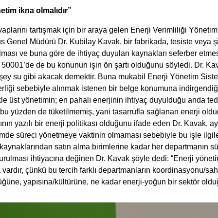
netim ikna olmalıdır”
plarını tartışmak için bir araya gelen Enerji Verimliliği Yönet
s Genel Müdürü Dr. Kubilay Kavak, bir fabrikada, tesiste veya şi
lması ve buna göre de ihtiyaç duyulan kaynakları seferber etmes
O 50001’de de bu konunun işin ön şartı olduğunu söyledi. Dr. 
 şey su gibi akacak demektir. Buna mukabil Enerji Yönetim Siste
liği sebebiyle alınmak istenen bir belge konumuna indirgendiğind
le üst yönetimin; en pahalı enerjinin ihtiyaç duyulduğu anda te
e bu yüzden de tüketilmemiş, yani tasarrufla sağlanan enerji old
ın yazılı bir enerji politikası olduğunu ifade eden Dr. Kavak, ay
çimde süreci yönetmeye vaktinin olmaması sebebiyle bu işle ilgi
kaynaklarından satın alma birimlerine kadar her departmanın sür
urulması ihtiyacına değinen Dr. Kavak şöyle dedi: “Enerji yönet
 vardır, çünkü bu tercih farklı departmanların koordinasyonu/s
ne, yapısına/kültürüne, ne kadar enerji-yoğun bir sektör olduğu