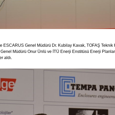
nelde ESCARUS Genel Müdürü Dr. Kubilay Kavak, TOFAŞ Teknik
el Müdürü Onur Ünlü ve İTÜ Enerji Enstitüsü Enerji Planlam
r aldı.