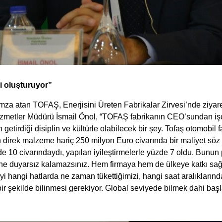
ji oluşturuyor”
e imza atan TOFAŞ, Enerjisini Üreten Fabrikalar Zirvesi’nde ziyare
zmetler Müdürü İsmail Önol, “TOFAŞ fabrikanın CEO’sundan iş
getirdiği disiplin ve kültürle olabilecek bir şey. Tofaş otomobil f
an direk malzeme hariç 250 milyon Euro civarında bir maliyet sö
zde 10 civarındaydı, yapılan iyileştirmelerle yüzde 7 oldu. Bunun
iğine duyarsız kalamazsınız. Hem firmaya hem de ülkeye katkı sa
iyi hangi hatlarda ne zaman tükettiğimizi, hangi saat aralıklarınd
bir şekilde bilinmesi gerekiyor. Global seviyede bilmek dahi başl