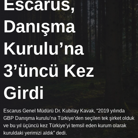
Escarus,
Danışma
Kurulu’na
3’üncü Kez
Girdi
Escarus Genel Müdürü Dr. Kubilay Kavak, “2019 yılında
GBP Danışma kurulu’na Türkiye’den seçilen tek şirket olduk
ve bu yıl üçüncü kez Türkiye’yi temsil eden kurum olarak
kuruldaki yerimizi aldık” dedi.