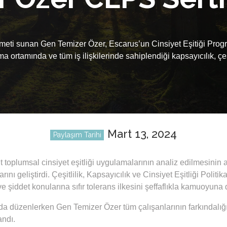
meti sunan Gen Temizer Özer, Escarus’un Cinsiyet Eşitiği Prog
ortamında ve tüm iş ilişkilerinde sahiplendiği kapsayıcılık, çeşit
Mart 13, 2024
Paylaşım Tarihi
oplumsal cinsiyet eşitliği uygulamalarının analiz edilmesinin 
arını geliştirdi. Çeşitlilik, Kapsayıcılık ve Cinsiyet Eşitliği Poli
 ve şiddet konularına sıfır tolerans ilkesini şeffaflıkla kamuoyuna
ında düzenlerken Gen Temizer Özer tüm çalışanlarının farkındalığ
andı.