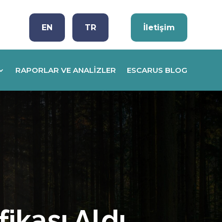
EN
TR
İletişim
RAPORLAR VE ANALIZLER
ESCARUS BLOG
ikası Aldı