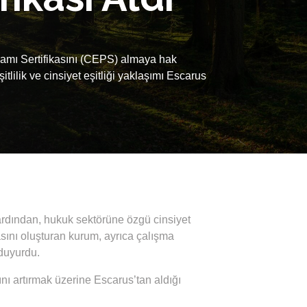
ramı Sertifikasını (CEPS) almaya hak
lilik ve cinsiyet eşitliği yaklaşımı Escarus
ardından, hukuk sektörüne özgü cinsiyet
tikasını oluşturan kurum, ayrıca çalışma
 duyurdu.
ını artırmak üzerine Escarus’tan aldığı