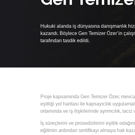
Hukuki alanda iş dünyasına danışmanlık hiz
kazandı. Böylece Gen Temizer Özer’in çalışma 
tarafından tasdik edildi.
Proje kapsamında Gen Temizer Özer, mevcut t
eşitliği yol haritası ile kapsayıcılık uygulamal
ortamında ve iş ilişkilerinde ayrımcılık, taciz
İş süreçlerini ve prosedürlerini eşitlik odağ
eğitimin ardından sertifikayı almaya hak kaz