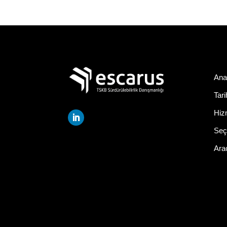
Ana
Tar
Hiz
Seçi
Ara