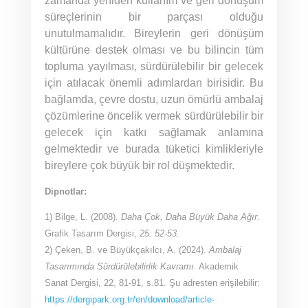
zamanda yeniden kullanım ve geri dönüşüm
süreçlerinin bir parçası olduğu
unutulmamalıdır. Bireylerin geri dönüşüm
kültürüne destek olması ve bu bilincin tüm
topluma yayılması, sürdürülebilir bir gelecek
için atılacak önemli adımlardan birisidir. Bu
bağlamda, çevre dostu, uzun ömürlü ambalaj
çözümlerine öncelik vermek sürdürülebilir bir
gelecek için katkı sağlamak anlamına
gelmektedir ve burada tüketici kimlikleriyle
bireylere çok büyük bir rol düşmektedir.
Dipnotlar:
1) Bilge, L. (2008).
Daha Çok, Daha Büyük Daha Ağır
.
Grafik Tasarım Dergisi,
25: 52-53.
2) Çeken, B. ve Büyükçakılcı, A. (2024).
Ambalaj
Tasarımında Sürdürülebilirlik Kavramı.
Akademik
Sanat Dergisi, 22, 81-91, s.81. Şu adresten erişilebilir:
https://dergipark.org.tr/en/download/article-