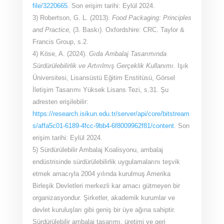
file/3220665
. Son erişim tarihi: Eylül 2024.
3) Robertson, G. L. (2013).
Food Packaging: Principles
and Practice,
(3. Baskı). Oxfordshire: CRC. Taylor &
Francis Group, s.2.
4) Köse, A. (2024).
Gıda Ambalaj Tasarımında
Sürdürülebilirlik ve Artırılmış Gerçeklik Kullanımı.
Işık
Üniversitesi, Lisansüstü Eğitim Enstitüsü, Görsel
İletişim Tasarımı Yüksek Lisans Tezi, s.31. Şu
adresten erişilebilir:
https://research.isikun.edu.tr/server/api/core/bitstream
s/affa5c01-6189-4fcc-9bb4-6f8009962f81/content
. Son
erişim tarihi: Eylül 2024.
5) Sürdürülebilir Ambalaj Koalisyonu, ambalaj
endüstrisinde sürdürülebilirlik uygulamalarını teşvik
etmek amacıyla 2004 yılında kurulmuş Amerika
Birleşik Devletleri merkezli kar amacı gütmeyen bir
organizasyondur. Şirketler, akademik kurumlar ve
devlet kuruluşları gibi geniş bir üye ağına sahiptir.
Sürdürülebilir ambalaj tasarımı, üretimi ve geri