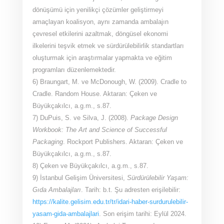
dönüşümü için yenilikçi çözümler geliştirmeyi
amaçlayan koalisyon, aynı zamanda ambalajın
çevresel etkilerini azaltmak, döngüsel ekonomi
ilkelerini teşvik etmek ve sürdürülebilirlik standartları
oluşturmak için araştırmalar yapmakta ve eğitim
programları düzenlemektedir.
6) Braungart, M. ve McDonough, W. (2009). Cradle to
Cradle. Random House. Aktaran: Çeken ve
Büyükçakılcı, a.g.m., s.87.
7) DuPuis, S. ve Silva, J. (2008).
Package Design
Workbook: The Art and Science of Successful
Packaging
. Rockport Publishers. Aktaran: Çeken ve
Büyükçakılcı, a.g.m., s.87.
8) Çeken
ve Büyükçakılcı, a.g.m., s.87.
9) İstanbul Gelişim Üniversitesi,
Sürdürülebilir Yaşam:
Gıda Ambalajları
. Tarih: b.t. Şu adresten erişilebilir:
https://kalite.gelisim.edu.tr/tr/idari-haber-surdurulebilir-
yasam-gida-ambalajlari
. Son erişim tarihi: Eylül 2024.