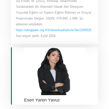
10) Ersan, M. (2021).
Ambalaj Tasarımında
Sürdürülebilir Bir Alternatif Olarak İleri Dönüşüm.
Yüzyılda Eğitim ve Toplum Eğitim Bilimleri ve Sosyal
Araştırmalar Dergisi, 10(30): 679-692, s.688. Şu
adresten erişilebilir:
https://dergipark.org.tr/tr/download/article-file/2200525
.
Son erişim tarihi: Eylül 2024.
Esen Yaren Yavuz