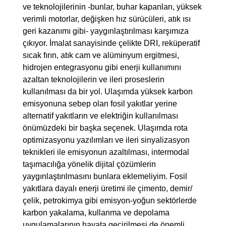
ve teknolojilerinin -bunlar, buhar kapanları, yüksek
verimli motorlar, değişken hız sürücüleri, atık ısı
geri kazanımı gibi- yaygınlaştırılması karşımıza
çıkıyor. İmalat sanayisinde çelikte DRI, reküperatif
sıcak fırın, atık cam ve alüminyum ergitmesi,
hidrojen entegrasyonu gibi enerji kullanımını
azaltan teknolojilerin ve ileri proseslerin
kullanılması da bir yol. Ulaşımda yüksek karbon
emisyonuna sebep olan fosil yakıtlar yerine
alternatif yakıtların ve elektriğin kullanılması
önümüzdeki bir başka seçenek. Ulaşımda rota
optimizasyonu yazılımları ve ileri sinyalizasyon
teknikleri ile emisyonun azaltılması, intermodal
taşımacılığa yönelik dijital çözümlerin
yaygınlaştırılmasını bunlara eklemeliyim. Fosil
yakıtlara dayalı enerji üretimi ile çimento, demir/
çelik, petrokimya gibi emisyon-yoğun sektörlerde
karbon yakalama, kullanma ve depolama
uygulamalarının hayata geçirilmesi de önemli.