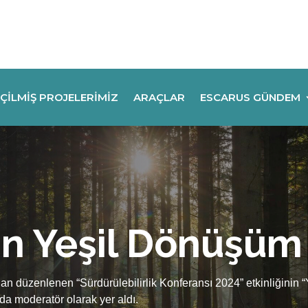
ÇILMIŞ PROJELERIMIZ
ARAÇLAR
ESCARUS GÜNDEM
ın Yeşil Dönüşü
ndan düzenlenen “Sürdürülebilirlik Konferansı 2024” etkinliğini
nda moderatör olarak yer aldı.