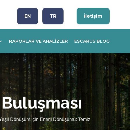
EN
TR
İletişim
RAPORLAR VE ANALIZLER
ESCARUS BLOG
m Buluşması
n “Yeşil Dönüşüm İçin Enerji Dönüşümü: Temiz