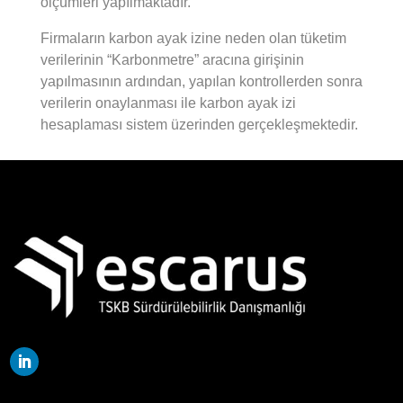
ölçümleri yapılmaktadır.
Firmaların karbon ayak izine neden olan tüketim
verilerinin “Karbonmetre” aracına girişinin
yapılmasının ardından, yapılan kontrollerden sonra
verilerin onaylanması ile karbon ayak izi
hesaplaması sistem üzerinden gerçekleşmektedir.