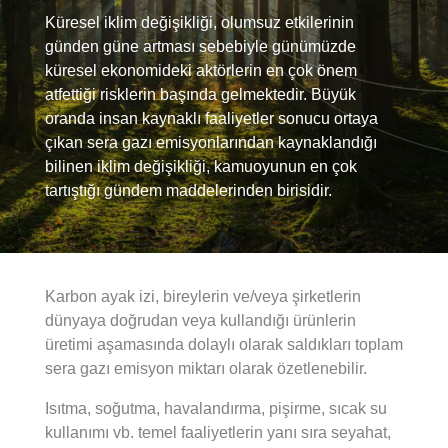
Küresel iklim değişikliği, olumsuz etkilerinin
günden güne artması sebebiyle günümüzde
küresel ekonomideki aktörlerin en çok önem
atfettiği risklerin başında gelmektedir. Büyük
oranda insan kaynaklı faaliyetler sonucu ortaya
çıkan sera gazı emisyonlarından kaynaklandığı
bilinen iklim değişikliği, kamuoyunun en çok
tartıştığı gündem maddelerinden birisidir.
Karbon ayak izi, bireylerin ve/veya şirketlerin
dünyaya doğrudan veya kullandığı ürünlerin
üretimi aşamasında dolaylı olarak saldıkları toplam
sera gazı emisyon miktarı olarak özetlenebilir.
Isıtma, soğutma, havalandırma, pişirme, sıcak su
kullanımı vb. temel faaliyetlerin yanı sıra seyahat,