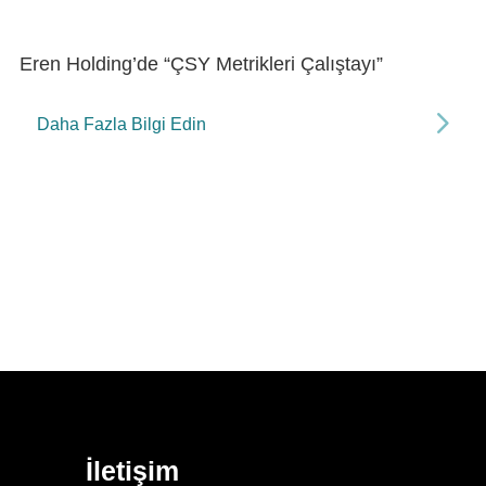
Dr. Kubilay Kavak, “Yeşil Sanayi
“U
Buluşmaları/Denizli” Etkinliğinde
Gü
Konuşmacı
Daha Fazla Bilgi Edin
İletişim