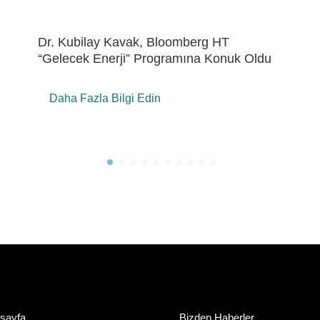
Eren Holding’de “ÇSY Metrikleri Çalıştayı”
Daha Fazla Bilgi Edin
sayfa
Bizden Haberler