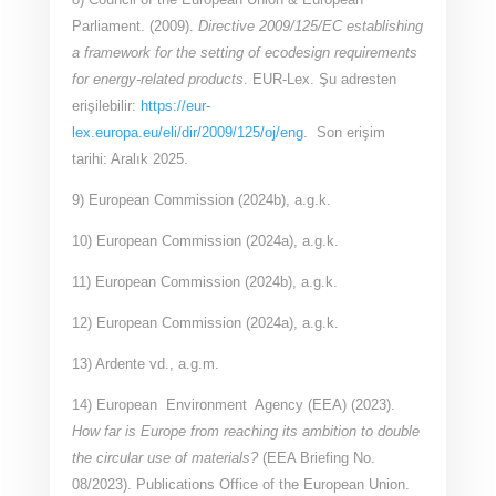
Parliament. (2009).
Directive 2009/125/EC establishing
a framework for the setting of ecodesign requirements
for energy-related products
. EUR-Lex.
Şu adresten
erişilebilir:
https://eur-
lex.europa.eu/eli/dir/2009/125/oj/eng
. Son erişim
tarihi: Aralık 2025.
9) European Commission (2024b), a.g.k.
10) European Commission (2024a), a.g.k.
11) European Commission (2024b), a.g.k.
12) European Commission (2024a), a.g.k.
13) Ardente vd., a.g.m.
14) European Environment Agency (EEA) (2023).
How far is Europe from reaching its ambition to double
the circular use of materials?
(EEA Briefing No.
08/2023). Publications Office of the European Union.