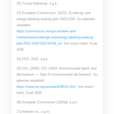
22) Ticaret Bakanlığı, a.g.k.
23) European Commission. (2022).
Ecodesign and
energy labelling working plan 2022-2024
. Şu adresten
erişilebilir:
https://commission.europa.eu/news-and-
media/news/ecodesign-and-energy-labelling-working-
plan-2022-2024-2022-04-06_en
. Son erişim tarihi: Ocak
2026.
24) EEA, 2023, a.g.k.
25) ISO. (2006).
ISO 14025: Environmental labels and
declarations — Type III environmental declarations
. Şu
adresten erişilebilir:
https://www.iso.org/standard/38131.html
. Son erişim
tarihi: Ocak 2026
26) European Commission (2024a), a.g.k.
27) Ardente vd., a.g.m.