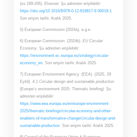
(ss.189-205). Elsevier. Şu adresten erişilebilir:
https://doi.org/10.1016/B978-0-12-819817-9.00018-1
.
Son erişim tarihi: Aralık 2025.
5) European Commission (2024a), a.g.e.
6) European Commission. (2024b).
EU Circular
Economy
. Şu adresten erişilebilir:
https://environment.ec.europa.eu/strategy/circular-
economy_en
. Son erişim tarihi: Aralık 2025.
7) European Environment Agency. (EEA). (2025, 29
Eylül).
4.1 Circular design and sustainable production
(Europe’s environment 2025: Thematic briefing). Şu
adresten erişilebilir:
https://www.eea.europa.eu/en/europe-environment-
2025/thematic-briefings/circular-economy-and-other-
enablers-of-transformative-change/circular-design-and-
sustainable-production
. Son erişim tarihi: Aralık 2025.
8) Council of the European Union & European