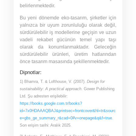
belirlenmektedir.
Bu yeni dönemde eko-tasarım, şirketler için
yalnızca bir uyum zorunluluğu olarak değil,
sürdürülebilir iş modellerine geçişin ve uzun
vadeli rekabet gücünün temel yapı taşı
olarak da konumlanmaktadır. Geleceğin
sürdürülebilir ürünleri, üretim hatlarından
önce tasarım masasında şekillenmektedir.
Dipnotlar:
1)
Bhamra, T. & Lofthouse, V. (2007).
Design for
sustainability: A practical approach
. Gower Publishing
Ltd. Şu adresten erişilebilir:
https://books.google.com.tr/books?
id=7x0HDAAAQBAJ&printsec=frontcover&hl=tr&sourc
e=gbs_ge_summary_r&cad=0#v=onepage&q&f=true
.
Son erişim tarihi: Aralık 2025.