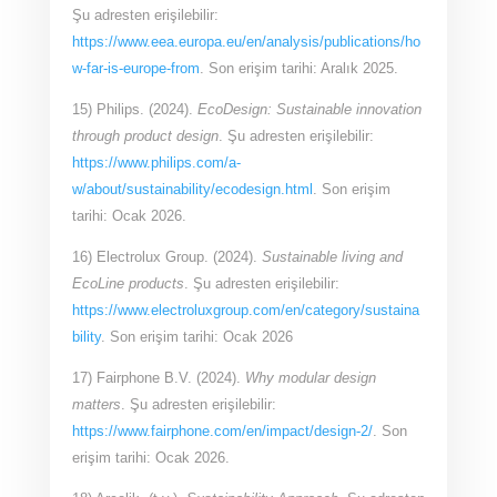
Şu adresten erişilebilir:
https://www.eea.europa.eu/en/analysis/publications/ho
w-far-is-europe-from
. Son erişim tarihi: Aralık 2025.
15) Philips. (2024).
EcoDesign: Sustainable innovation
through product design
. Şu adresten erişilebilir:
https://www.philips.com/a-
w/about/sustainability/ecodesign.html
. Son erişim
tarihi: Ocak 2026.
16) Electrolux Group. (2024).
Sustainable living and
EcoLine products
. Şu adresten erişilebilir:
https://www.electroluxgroup.com/en/category/sustaina
bility
. Son erişim tarihi: Ocak 2026
17) Fairphone B.V. (2024).
Why modular design
matters
. Şu adresten erişilebilir:
https://www.fairphone.com/en/impact/design-2/
. Son
erişim tarihi: Ocak 2026.