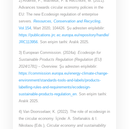
2) Ardente, F., Mathieux, F. & Recchioni, M. (2021).
Advances towards circular economy policies in the
EU: The new Ecodesign regulation of enterprise
servers.
Resources, Conservation and Recycling
,
Vol.154
, Mart 2020, 104426. Şu adresten erişilebilir:
https://publications.jrc.ec.europa.eu/repository/handle/
JRC113956
. Son erişim tarihi: Aralık 2025.
3) European Commission. (2024a).
Ecodesign for
Sustainable Products Regulation (Regulation (EU)
2024/1781) – Overview
. Şu adresten erişilebilir:
https://commission.europa.eu/energy-climate-change-
environment/standards-tools-and-labels/products-
labelling-rules-and-requirements/ecodesign-
sustainable-products-regulation_en
. Son erişim tarihi:
Aralık 2025.
4) Van Doorsselaer, K. (2022). The role of ecodesign in
the circular economy. İçinde: A. Stefanakis & I.
Nikolaou (Eds.),
Circular economy and sustainability