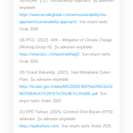
18) Arçelik. (t.y.).
Sustainability Approach
. Şu adresten
erişilebilir:
https://www.arcelikglobal.com/en/sustainability/our-
approach/sustainability-approach/
. Son erişim tarihi:
Ocak 2026.
19) IPCC. (2022).
AR6 – Mitigation of Climate Change
(Working Group III)
. Şu adresten erişilebilir:
https://www.ipcc.ch/report/ar6/wg3/
. Son erişim tarihi:
Ocak 2026.
20) Ticaret Bakanlığı. (2021).
Yeşil Mutabakat Eylem
Planı
. Şu adresten erişilebilir:
https://ticaret.gov.tr/data/60f1200013b876eb28421b23/
MUTABAKAT%20YE%C5%9E%C4%B0L.pdf
. Son
erişim tarihi: Aralık 2025.
21) EPD Türkiye. (2025).
Çevresel Ürün Beyanı (EPD)
rehberleri
. Şu adresten erişilebilir:
https://epdturkiye.com/
. Son erişim tarihi: Aralık 2025.