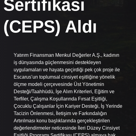
Sertifikası
(CEPS) Aldı
Yatırım Finansman Menkul Değerler A.Ş., kadının
iş dünyasında güçlenmesini destekleyen
uygulamaları ve hayata geçirdiği pek çok proje ile
Escarus’un toplumsal cinsiyet eşitliğine yönelik
ölçme modeli çerçevesinde Üst Yönetimin
Desteği/Taahhüdü, İşe Alım Kriterleri, Eğitim ve
Terfiler, Çalışma Koşullarında Fırsat Eşitliği,
Çocuklu Çalışanlar İçin Kariyer Desteği, İş Yerinde
Tacizin Önlenmesi, İletişim ve Farkındalığın
Artırılması konu başlıklarında gerçekleştirilen
değerlendirmeler neticesinde İleri Düzey Cinsiyet
Eşitliği Programı Sertifikası (CEPS) almaya hak