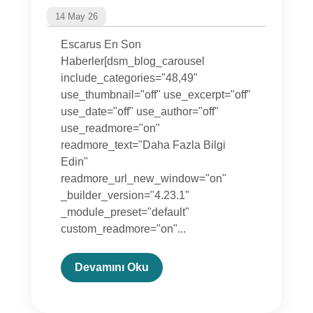
14 May 26
Escarus En Son
Haberler[dsm_blog_carousel
include_categories="48,49"
use_thumbnail="off" use_excerpt="off"
use_date="off" use_author="off"
use_readmore="on"
readmore_text="Daha Fazla Bilgi
Edin"
readmore_url_new_window="on"
_builder_version="4.23.1"
_module_preset="default"
custom_readmore="on"...
Devamını Oku