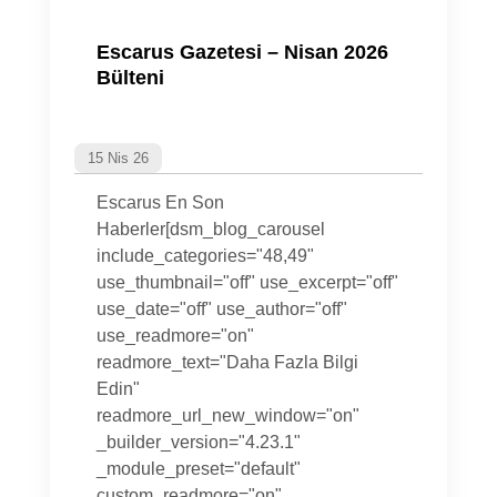
Escarus Gazetesi – Nisan 2026
Bülteni
15 Nis 26
Escarus En Son
Haberler[dsm_blog_carousel
include_categories="48,49"
use_thumbnail="off" use_excerpt="off"
use_date="off" use_author="off"
use_readmore="on"
readmore_text="Daha Fazla Bilgi
Edin"
readmore_url_new_window="on"
_builder_version="4.23.1"
_module_preset="default"
custom_readmore="on"...