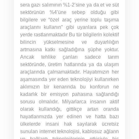
sera gazı salımının %1-2’sine ya da et ve süt
sektörünün %4’üne sebep olduğu gibi
bilgilere ve “özel araç yerine toplu taşıma
araçlarını kullanın” gibi uyarılara pek çok
yerde rastlanmaktadır Bu tür bilgilerin kolektif
bilincin yükselmesine ve duyarlılığın
artmasına katkı sağladığına şüphe yoktur.
Ancak tehlike çanları sadece tarım
sektöründe, üretim hatlarında ya da ulaşım
araçlarında çalmamaktadır. Hayatımızın her
aşamasında yer eden teknolojiyi kullanırken
aklımızın bir kenarında bu konforun ne
kadarlık bir emisyon pahasına sağlandığı
sorusu olmalıdır. Milyarlarca insanın aktif
olarak kullandığı, gittikçe artan oranda
hayatlarımızda yer edinen ve hatta bazı
ülkelerde insani hak sayılarak ücretsiz
sunulan internet teknolojisi, kablosuz ağların
ve bağlantı teknolojilerinin etkisiyle hiç