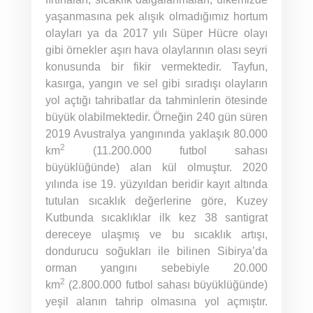
yaşanmasına pek alışık olmadığımız hortum
olayları ya da 2017 yılı Süper Hücre olayı
gibi örnekler aşırı hava olaylarının olası seyri
konusunda bir fikir vermektedir. Tayfun,
kasırga, yangın ve sel gibi sıradışı olayların
yol açtığı tahribatlar da tahminlerin ötesinde
büyük olabilmektedir. Örneğin 240 gün süren
2019 Avustralya yangınında yaklaşık 80.000
2
km
(11.200.000 futbol sahası
büyüklüğünde) alan kül olmuştur. 2020
yılında ise 19. yüzyıldan beridir kayıt altında
tutulan sıcaklık değerlerine göre, Kuzey
Kutbunda sıcaklıklar ilk kez 38 santigrat
dereceye ulaşmış ve bu sıcaklık artışı,
dondurucu soğukları ile bilinen Sibirya’da
orman yangını sebebiyle 20.000
2
km
(2.800.000 futbol sahası büyüklüğünde)
yeşil alanın tahrip olmasına yol açmıştır.