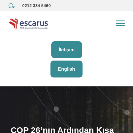
w
0212 334 5460
İletişim
English
COP 26’nın Ardından Kısa