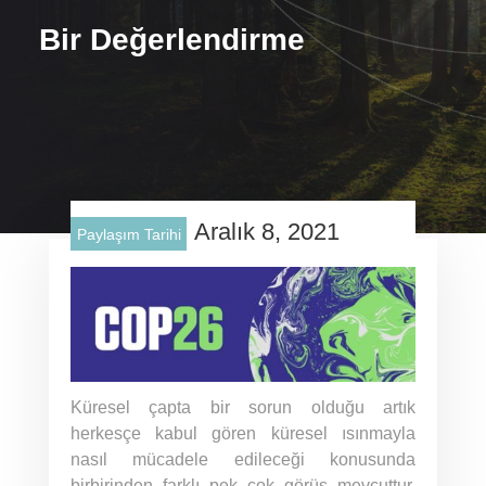
Bir Değerlendirme
Aralık 8, 2021
Paylaşım Tarihi
Küresel çapta bir sorun olduğu artık
herkesçe kabul gören küresel ısınmayla
nasıl mücadele edileceği konusunda
birbirinden farklı pek çok görüş mevcuttur.