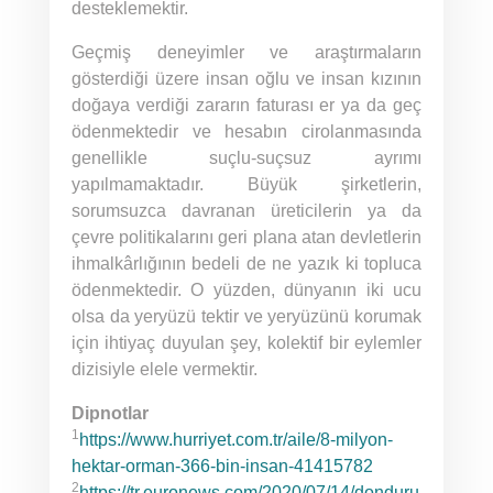
desteklemektir.
Geçmiş deneyimler ve araştırmaların
gösterdiği üzere insan oğlu ve insan kızının
doğaya verdiği zararın faturası er ya da geç
ödenmektedir ve hesabın cirolanmasında
genellikle suçlu-suçsuz ayrımı
yapılmamaktadır. Büyük şirketlerin,
sorumsuzca davranan üreticilerin ya da
çevre politikalarını geri plana atan devletlerin
ihmalkârlığının bedeli de ne yazık ki topluca
ödenmektedir. O yüzden, dünyanın iki ucu
olsa da yeryüzü tektir ve yeryüzünü korumak
için ihtiyaç duyulan şey, kolektif bir eylemler
dizisiyle elele vermektir.
Dipnotlar
1
https://www.hurriyet.com.tr/aile/8-milyon-
hektar-orman-366-bin-insan-41415782
2
https://tr.euronews.com/2020/07/14/donduru