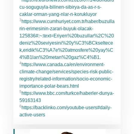
cu-soguguyla-bilinen-sibirya-da-as-r-s-
caklar-orman-yang-nlar-n-korukluyor
3
https://www.cumhuriyet.com.tr/haber/buzulla
rin-erimesinin-zarari-buyuk-olacak-
125836#:~:text=Eriyen%20buzullar%2C%20
deniz%20seviyesini%20y%C3%BCkseltece
k,eridik%C3%A7e%20atmosfere%20yay%C
4%B1lan%20metan%20gaz%C4%B1.
4
https://www.canada.ca/en/environment-
climate-change/services/species-risk-public-
registry/related-information/socio-economic-
importance-polar-bears.html
5
https://www.bbc.com/turkce/haberler-dunya-
59163143
6
https://backlinko.com/youtube-users#daily-
active-users