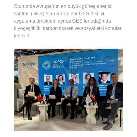
Oturumda Avrupa’nın en büyük güneş enerjisi
santrali (GES) olan Karapınar GES’teki iyi
uygulama örnekleri, ayrıca GES’ler odağında
biyoçeşitlilik, karbon ticareti ve sosyal etki konuları
tartışıldı.