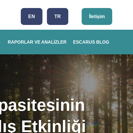
EN
TR
İletişim
RAPORLAR VE ANALIZLER
ESCARUS BLOG
pasitesinin
ış Etkinliği