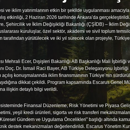
 ve iklim yatırımlarının etkin bir şekilde uygulanması amacıyla
ış etkinliği, 2 Haziran 2026 tarihinde Ankara’da gerçekleştirildi. 
 Şehircilik ve İklim Değişikliği Bakanlığı (ÇŞİDB) – İklim Değiş
uslararası kuruluşlar, özel sektör, akademi ve sivil toplum temsil
 tarafından yürütülecek ve iki yıl sürecek olan projeyle, Türkiy
sı Mehrali Ecer, Dışişleri Bakanlığı AB Başkanlığı Mali İşbirli
 Doç. Dr. İsmail Raci Bayer, AB Türkiye Delegasyonu İşbirli
 açılış konuşmalarında iklim finansmanının Türkiye’nin sürdürü
taşıdığına dikkat çekildi. Program kapsamında Escarus Genel Müd
 ilişkin detaylı bilgi verildi.
sisteminde Finansal Düzenleme, Risk Yönetimi ve Piyasa Gelişimi
netimi, yeşil kredi ürünleri, sigorta ve risk transferi mekanizmala
 Küresel Gündem ve Uygulama Öncelikleri” başlığı altında kamu
 teknik destek mekanizmaları değerlendirildi. Escarus Yönetim 