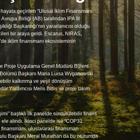
 hayata geçirilen “Ulusal İklim Finansmanı
Avrupa Birliği (AB) tarafından IPA III
ikliği Başkanlığı’nın yararlanıcısı olduğu
cileri bir araya geldi. Escarus, NIRAS,
e’de iklim finansmanı ekosisteminin
ği ve Proje Uygulama Genel Müdürü Bülent
ği Bölümü Başkanı Maria Luisa Wyganowski
lebilir kalkınma ve yeşil dönüşüm
ür Yardımcısı Melis Bitlis ve proje takım
” başlıklı ilk panelde sürdürülebilir finans
rı ele alındı. İkinci panelde ise “COP31
 finansmanı, uluslararası finansman
Kurulu Başkanı Meral Murathan da bu oturumda