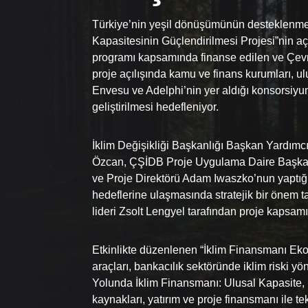
Türkiye’nin yeşil dönüşümünün desteklenmesi
Kapasitesinin Güçlendirilmesi Projesi”nin açıl
programı kapsamında finanse edilen ve Çevre,
proje açılışında kamu ve finans kurumları, ul
Envesu ve Adelphi’nin yer aldığı konsorsiyum
geliştirilmesi hedefleniyor.
İklim Değişikliği Başkanlığı Başkan Yardımcı
Özcan, ÇŞİDB Proje Uygulama Daire Başkanı
ve Proje Direktörü Adam Iwaszko’nun yaptığı
hedeflerine ulaşmasında stratejik bir önem 
lideri Zsolt Lengyel tarafından proje kapsamına
Etkinlikte düzenlenen “İklim Finansmanı Eko
araçları, bankacılık sektöründe iklim riski yö
Yolunda İklim Finansmanı: Ulusal Kapasite,
kaynakları, yatırım ve proje finansmanı ile