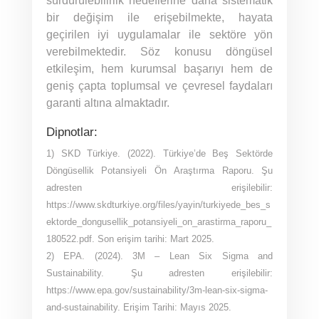
sürdürülebilirlik hedeflerine daha sistematik
bir değişim ile erişebilmekte, hayata
geçirilen iyi uygulamalar ile sektöre yön
verebilmektedir. Söz konusu döngüsel
etkileşim, hem kurumsal başarıyı hem de
geniş çapta toplumsal ve çevresel faydaları
garanti altına almaktadır.
Dipnotlar:
1) SKD Türkiye. (2022). Türkiye’de Beş Sektörde
Döngüsellik Potansiyeli Ön Araştırma Raporu. Şu
adresten erişilebilir:
https://www.skdturkiye.org/files/yayin/turkiyede_bes_s
ektorde_dongusellik_potansiyeli_on_arastirma_raporu_
180522.pdf. Son erişim tarihi: Mart 2025.
2) EPA. (2024). 3M – Lean Six Sigma and
Sustainability. Şu adresten erişilebilir:
https://www.epa.gov/sustainability/3m-lean-six-sigma-
and-sustainability. Erişim Tarihi: Mayıs 2025.