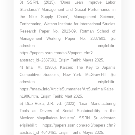
3) SSRN. (2015). “Does Lean Improve Labor
Standards? Management and Social Performance in
the Nike Supply Chain”, Management Science,
Forthcoming, Watson Institute for International Studies
Research Paper No. 2013-09, Rotman School of
Management Working Paper No. 2337601. Şu
adresten erişilebilir:
https://papers.ssrn.com/sol3/papers.cfm?
abstract_id=2337601. Erişim Tarihi: Mayıs 2025.
4) Imai, M. (1986). Kaizen: The Key to Japan’s
Competitive Success, New York: McGraw-Hill. Şu
adresten erişilebilir:
https://maaw.info/ArticleSummaries/ArtSumImaiKaize
n1986.htm. Erişim Tarihi: Mart 2025.
5) Díaz-Reza, J.R. vd. (2023). “Lean Manufacturing
Tools as Drivers of Social Sustainability in the
Mexican Maquiladora Industry”, SSRN. Şu adresten
erişilebilir: https://papers.ssrn.com/sol3/papers.cfm?
abstract_id=4640461. Erişim Tarihi: Mayıs 2025.