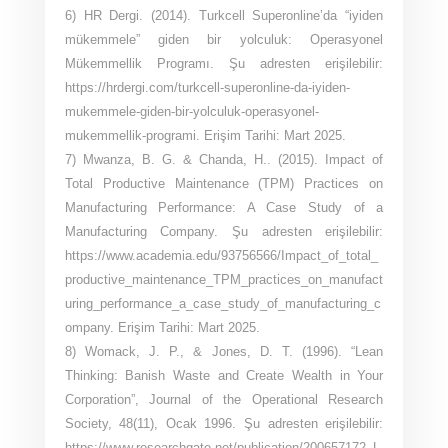
6) HR Dergi. (2014). Turkcell Superonline’da “iyiden
mükemmele” giden bir yolculuk: Operasyonel
Mükemmellik Programı. Şu adresten erişilebilir:
https://hrdergi.com/turkcell-superonline-da-iyiden-
mukemmele-giden-bir-yolculuk-operasyonel-
mukemmellik-programi. Erişim Tarihi: Mart 2025.
7) Mwanza, B. G. & Chanda, H.. (2015). Impact of
Total Productive Maintenance (TPM) Practices on
Manufacturing Performance: A Case Study of a
Manufacturing Company. Şu adresten erişilebilir:
https://www.academia.edu/93756566/Impact_of_total_
productive_maintenance_TPM_practices_on_manufact
uring_performance_a_case_study_of_manufacturing_c
ompany. Erişim Tarihi: Mart 2025.
8) Womack, J. P., & Jones, D. T. (1996). “Lean
Thinking: Banish Waste and Create Wealth in Your
Corporation”, Journal of the Operational Research
Society, 48(11), Ocak 1996. Şu adresten erişilebilir:
https://www.researchgate.net/publication/200657172_L