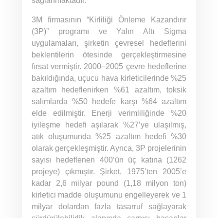
sağlanmaktadır.
3M firmasının “Kirliliği Önleme Kazandırır
(3P)” programı ve Yalın Altı Sigma
uygulamaları, şirketin çevresel hedeflerini
beklentilerin ötesinde gerçekleştirmesine
fırsat vermiştir. 2000–2005 çevre hedeflerine
bakıldığında, uçucu hava kirleticilerinde %25
azaltım hedeflenirken %61 azaltım, toksik
salımlarda %50 hedefe karşı %64 azaltım
elde edilmiştir. Enerji verimliliğinde %20
iyileşme hedefi aşılarak %27’ye ulaşılmış,
atık oluşumunda %25 azaltım hedefi %30
olarak gerçekleşmiştir. Ayrıca, 3P projelerinin
sayısı hedeflenen 400’ün üç katına (1262
projeye) çıkmıştır. Şirket, 1975’ten 2005’e
kadar 2,6 milyar pound (1,18 milyon ton)
kirletici madde oluşumunu engelleyerek ve 1
milyar dolardan fazla tasarruf sağlayarak