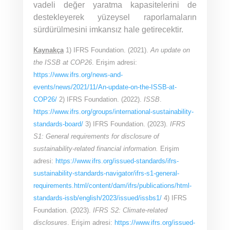
vadeli değer yaratma kapasitelerini de
destekleyerek yüzeysel raporlamaların
sürdürülmesini imkansız hale getirecektir.
Kaynakça
1) IFRS Foundation. (2021).
An update on
the ISSB at COP26
. Erişim adresi:
https://www.ifrs.org/news-and-
events/news/2021/11/An-update-on-the-ISSB-at-
COP26/
2) IFRS Foundation. (2022).
ISSB
.
https://www.ifrs.org/groups/international-sustainability-
standards-board/
3) IFRS Foundation. (2023).
IFRS
S1:
General requirements for disclosure of
sustainability-related financial information.
Erişim
adresi:
https://www.ifrs.org/issued-standards/ifrs-
sustainability-standards-navigator/ifrs-s1-general-
requirements.html/content/dam/ifrs/publications/html-
standards-issb/english/2023/issued/issbs1/
4) IFRS
Foundation. (2023).
IFRS S2: Climate-related
disclosures
. Erişim adresi:
https://www.ifrs.org/issued-