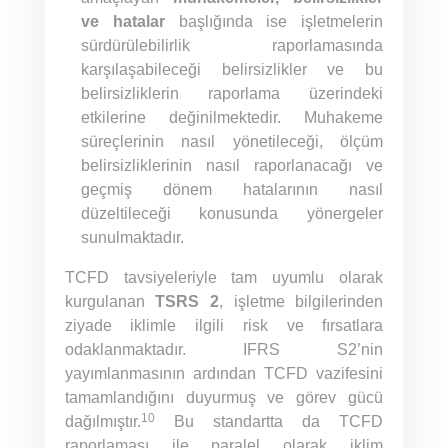
ve hatalar
başlığında ise işletmelerin
sürdürülebilirlik raporlamasında
karşılaşabileceği belirsizlikler ve bu
belirsizliklerin raporlama üzerindeki
etkilerine değinilmektedir. Muhakeme
süreçlerinin nasıl yönetileceği, ölçüm
belirsizliklerinin nasıl raporlanacağı ve
geçmiş dönem hatalarının nasıl
düzeltileceği konusunda yönergeler
sunulmaktadır.
TCFD tavsiyeleriyle tam uyumlu olarak
kurgulanan
TSRS 2
, işletme bilgilerinden
ziyade iklimle ilgili risk ve fırsatlara
odaklanmaktadır. IFRS S2’nin
yayımlanmasının ardından TCFD vazifesini
tamamlandığını duyurmuş ve görev gücü
10
dağılmıştır.
Bu standartta da TCFD
raporlaması ile paralel olarak iklim