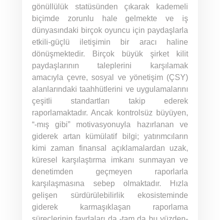
gönüllülük statüsünden çıkarak kademeli
biçimde zorunlu hale gelmekte ve iş
dünyasındaki birçok oyuncu için paydaşlarla
etkili-güçlü iletişimin bir aracı haline
dönüşmektedir. Birçok büyük şirket kilit
paydaşlarının taleplerini karşılamak
amacıyla çevre, sosyal ve yönetişim (ÇSY)
alanlarındaki taahhütlerini ve uygulamalarını
çeşitli standartları takip ederek
raporlamaktadır. Ancak kontrolsüz büyüyen,
“-mış gibi” motivasyonuyla hazırlanan ve
giderek artan kümülatif bilgi; yatırımcıların
kimi zaman finansal açıklamalardan uzak,
küresel karşılaştırma imkanı sunmayan ve
denetimden geçmeyen raporlarla
karşılaşmasına sebep olmaktadır. Hızla
gelişen sürdürülebilirlik ekosisteminde
giderek karmaşıklaşan raporlama
süreçlerinin faydaları da -tam da bu yüzden-