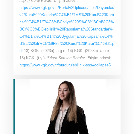
İlişkin Kurul Kararı.
Erişim adresi:
https://www.kgk.gov.tr/Portalv2Uploads/files/Duyurular/
v2/Kurul%20Kararlar%C4%B1/TMS%20Kurul%20Kara
rlar%C4%B1/T%C3%BCrkiye%20S%C3%BCrd%C3%
BCr%C3%BClebilirlik%20Raporlama%20Standartlar%
C4%B1n%C4%B1n%20Uygulama%20Kapsam%C4%
B1na%20ili%C5%9Fkin%20Kurul%20Karar%C4%B1.p
df
13) KGK. (2023a). a.g.e. 14) KGK. (2023b). a.g.e.
15) KGK. (t.y.).
Sıkça Sorulan Sorular.
Erişim adresi:
https://www.kgk.gov.tr/surdurulebilirlik-sss#collapse5