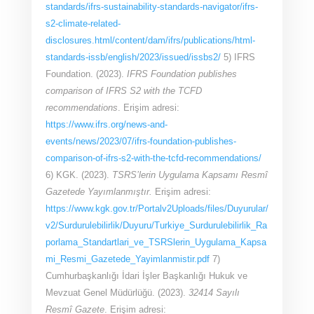
standards/ifrs-sustainability-standards-navigator/ifrs-
s2-climate-related-
disclosures.html/content/dam/ifrs/publications/html-
standards-issb/english/2023/issued/issbs2/
5) IFRS
Foundation. (2023).
IFRS Foundation publishes
comparison of IFRS S2 with the TCFD
recommendations
. Erişim adresi:
https://www.ifrs.org/news-and-
events/news/2023/07/ifrs-foundation-publishes-
comparison-of-ifrs-s2-with-the-tcfd-recommendations/
6) KGK. (2023).
TSRS’lerin Uygulama Kapsamı Resmî
Gazetede Yayımlanmıştır.
Erişim adresi:
https://www.kgk.gov.tr/Portalv2Uploads/files/Duyurular/
v2/Surdurulebilirlik/Duyuru/Turkiye_Surdurulebilirlik_Ra
porlama_Standartlari_ve_TSRSlerin_Uygulama_Kapsa
mi_Resmi_Gazetede_Yayimlanmistir.pdf
7)
Cumhurbaşkanlığı İdari İşler Başkanlığı Hukuk ve
Mevzuat Genel Müdürlüğü. (2023).
32414 Sayılı
Resmî Gazete
. Erişim adresi: