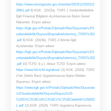
https://www.resmigazete.gov.tr/eskiler/2023/12/202312
29M1.pdf
8) KGK. (2023a).
TSRS 1 Sürdürülebilirlikle
İlgili Finansal Bilgilerin Açıklanmasına İlişkin Genel
Hükümler.
Erişim adresi:
https://kgk.gov.tr/Portalv2Uploads/files/Duyurular/v2/S
urdurulebilirlik/Duyuru/(KaynaklarIslenmis)_TSRS%201
.pdf
9) KGK. (2023b).
TSRS 2 İklimle İlgili
Açıklamalar.
Erişim adresi:
https://kgk.gov.tr/Portalv2Uploads/files/Duyurular/v2/S
urdurulebilirlik/Duyuru/(KaynaklarIslenmis)_TSRS%202
.pdf
10) TCFD. (t.y.).
About TCFD.
Erişim adresi:
https://www.fsb-tcfd.org/about/
11) KGK. (2024).
TSRS
2’nin Sektör Bazlı Uygulanmasına İlişkin Rehber
Duyurusu.
Erişim adresi:
https://www.kgk.gov.tr//Portalv2Uploads/files/Duyurular
/v2/Surdurulebilirlik/Duyuru/Duyuru%20-
%20S%C3%BCrd%C3%BCr%C3%BClebilirlik%20(002
)-.pdf
12) KGK. (2024).
TSRS Uygulama Kapsamına