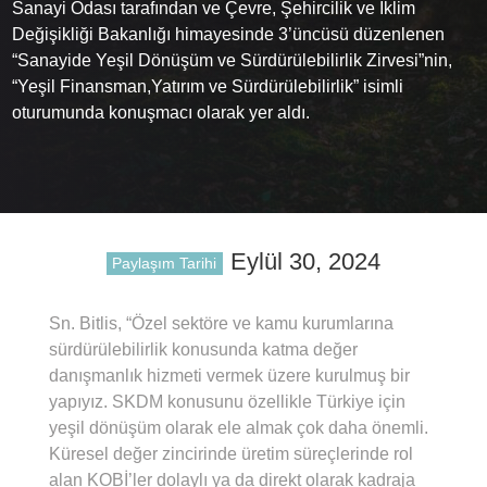
Sanayi Odası tarafından ve Çevre, Şehircilik ve İklim
Değişikliği Bakanlığı himayesinde 3’üncüsü düzenlenen
“Sanayide Yeşil Dönüşüm ve Sürdürülebilirlik Zirvesi”nin,
“Yeşil Finansman,Yatırım ve Sürdürülebilirlik” isimli
oturumunda konuşmacı olarak yer aldı.
Eylül 30, 2024
Paylaşım Tarihi
Sn. Bitlis, “Özel sektöre ve kamu kurumlarına
sürdürülebilirlik konusunda katma değer
danışmanlık hizmeti vermek üzere kurulmuş bir
yapıyız. SKDM konusunu özellikle Türkiye için
yeşil dönüşüm olarak ele almak çok daha önemli.
Küresel değer zincirinde üretim süreçlerinde rol
alan KOBİ’ler dolaylı ya da direkt olarak kadraja