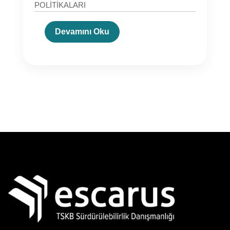
POLİTİKALARI
Devamını Oku