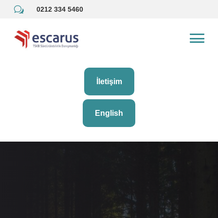
w
0212 334 5460
İletişim
English