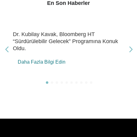
En Son Haberler
ay Kavak, Bloomberg HT
Dr. Kubilay
bilir Gelecek” Programına Konuk
Enerji” Pro
Daha Fazla 
a Bilgi Edin