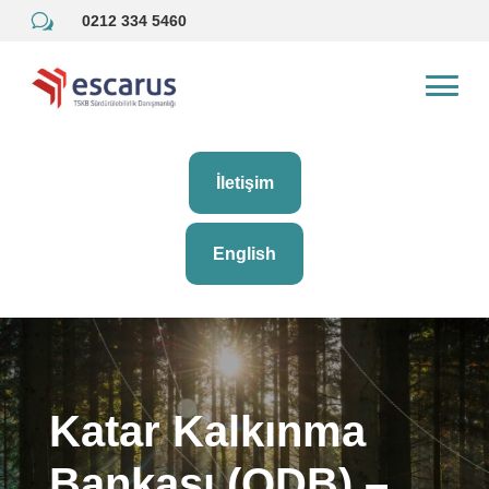
w
0212 334 5460
İletişim
English
Katar Kalkınma
Bankası (QDB) –