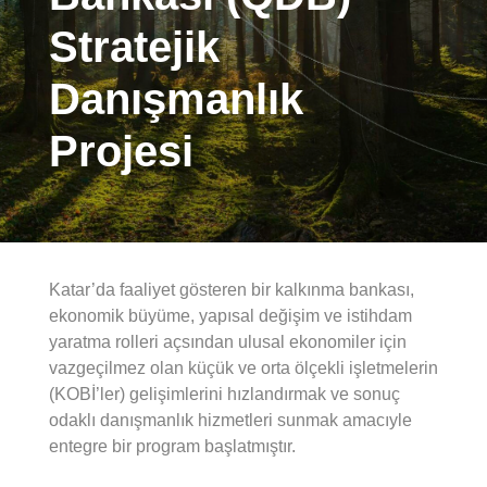
Stratejik
Danışmanlık
Projesi
Katar’da faaliyet gösteren bir kalkınma bankası,
ekonomik büyüme, yapısal değişim ve istihdam
yaratma rolleri açsından ulusal ekonomiler için
vazgeçilmez olan küçük ve orta ölçekli işletmelerin
(KOBİ’ler) gelişimlerini hızlandırmak ve sonuç
odaklı danışmanlık hizmetleri sunmak amacıyle
entegre bir program başlatmıştır.