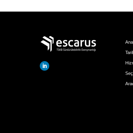
Ana
Tar
Hiz
Seçi
Ara