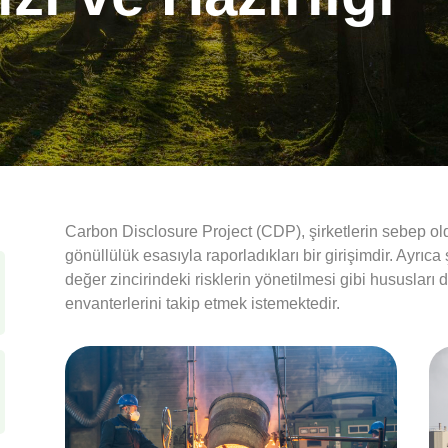
Carbon Disclosure Project (CDP), şirketlerin sebep ol
gönüllülük esasıyla raporladıkları bir girişimdir. Ayrıca ş
değer zincirindeki risklerin yönetilmesi gibi hususları
envanterlerini takip etmek istemektedir.