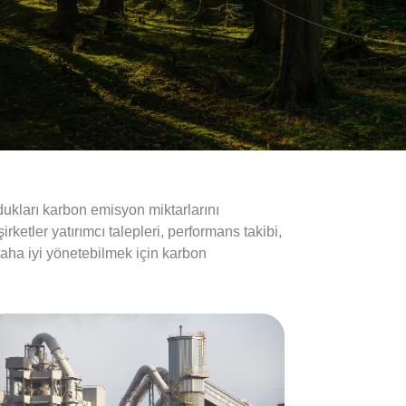
dukları karbon emisyon miktarlarını
irketler yatırımcı talepleri, performans takibi,
 daha iyi yönetebilmek için karbon