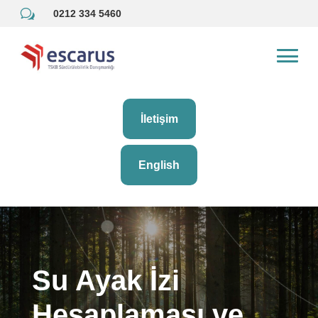
w
0212 334 5460
İletişim
English
Su Ayak İzi
Hesaplaması ve